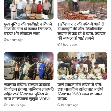
छुरा पुलिस की कार्रवाई: 4 किलो
हाईटेंशन तार की चपेट में आने से
गांजा के साथ दो तस्कर गिरफ्तार,
दो मजदूरों की मौत, निर्माणाधीन
बाइक और मोबाइल जब्त
मकान में कर रहे थे काम, ठेकेदार
की लापरवाही आई सामने
5 hours ago
7 hours ago
नवापारा ब्रेकिंग: रासुका कार्रवाई
कर्ज उतारने तीन मंदिरों में चोरी:
के दौरान हंगामा, पालिका सभापति
एक नाबालिग समेत चार आरोपी
सहित कई गिरफ्तार, पुलिस ने
गिरफ्तार; 16.60 लाख का माल
नगर में निकाला जुलूस, VIDEO
बरामद
17 hours ago
19 hours ago