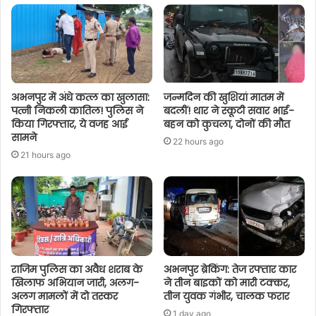
अभनपुर में अंधे कत्ल का खुलासा:
जन्मदिन की खुशियां मातम में
पत्नी निकली कातिल! पुलिस ने
बदलीं! थार ने स्कूटी सवार भाई-
किया गिरफ्तार, ये वजह आई
बहन को कुचला, दोनों की मौत
सामने
22 hours ago
21 hours ago
राजिम पुलिस का अवैध शराब के
अभनपुर ब्रेकिंग: तेज रफ्तार कार
खिलाफ अभियान जारी, अलग-
ने तीन बाइकों को मारी टक्कर,
अलग मामलों में दो तस्कर
तीन युवक गंभीर, चालक फरार
गिरफ्तार
1 day ago