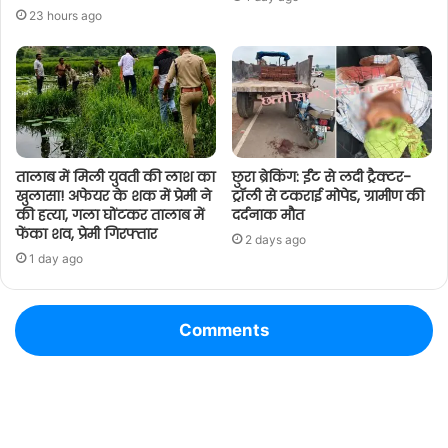
23 hours ago
तालाब में मिली युवती की लाश का
छुरा ब्रेकिंग: ईंट से लदी ट्रैक्टर-
खुलासा! अफेयर के शक में प्रेमी ने
ट्रॉली से टकराई मोपेड, ग्रामीण की
की हत्या, गला घोंटकर तालाब में
दर्दनाक मौत
फेंका शव, प्रेमी गिरफ्तार
2 days ago
1 day ago
Comments