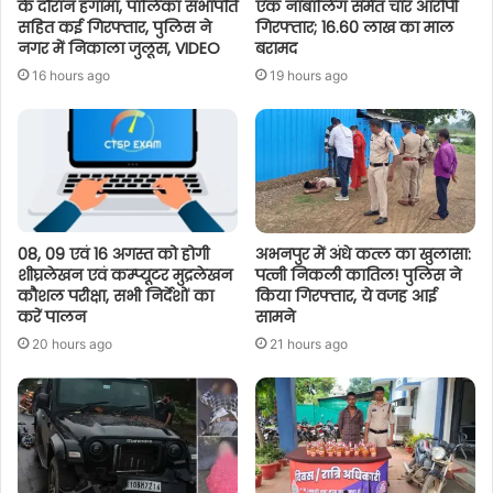
के दौरान हंगामा, पालिका सभापति
एक नाबालिग समेत चार आरोपी
सहित कई गिरफ्तार, पुलिस ने
गिरफ्तार; 16.60 लाख का माल
नगर में निकाला जुलूस, VIDEO
बरामद
16 hours ago
19 hours ago
08, 09 एवं 16 अगस्त को होगी
अभनपुर में अंधे कत्ल का खुलासा:
शीघ्रलेखन एवं कम्प्यूटर मुद्रलेखन
पत्नी निकली कातिल! पुलिस ने
कौशल परीक्षा, सभी निर्देशों का
किया गिरफ्तार, ये वजह आई
करें पालन
सामने
20 hours ago
21 hours ago