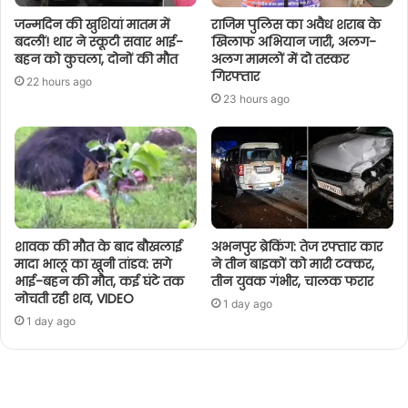
जन्मदिन की खुशियां मातम में
राजिम पुलिस का अवैध शराब के
बदलीं! थार ने स्कूटी सवार भाई-
खिलाफ अभियान जारी, अलग-
बहन को कुचला, दोनों की मौत
अलग मामलों में दो तस्कर
गिरफ्तार
22 hours ago
23 hours ago
शावक की मौत के बाद बौखलाई
अभनपुर ब्रेकिंग: तेज रफ्तार कार
मादा भालू का खूनी तांडव: सगे
ने तीन बाइकों को मारी टक्कर,
भाई-बहन की मौत, कई घंटे तक
तीन युवक गंभीर, चालक फरार
नोचती रही शव, VIDEO
1 day ago
1 day ago