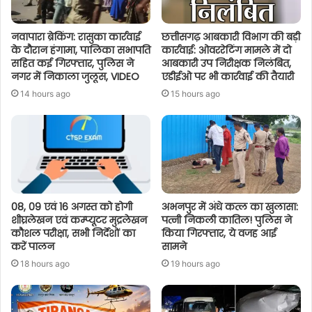
नवापारा ब्रेकिंग: रासुका कार्रवाई
छत्तीसगढ़ आबकारी विभाग की बड़ी
के दौरान हंगामा, पालिका सभापति
कार्रवाई: ओवररेटिंग मामले में दो
सहित कई गिरफ्तार, पुलिस ने
आबकारी उप निरीक्षक निलंबित,
नगर में निकाला जुलूस, VIDEO
एडीईओ पर भी कार्रवाई की तैयारी
14 hours ago
15 hours ago
08, 09 एवं 16 अगस्त को होगी
अभनपुर में अंधे कत्ल का खुलासा:
शीघ्रलेखन एवं कम्प्यूटर मुद्रलेखन
पत्नी निकली कातिल! पुलिस ने
कौशल परीक्षा, सभी निर्देशों का
किया गिरफ्तार, ये वजह आई
करें पालन
सामने
18 hours ago
19 hours ago