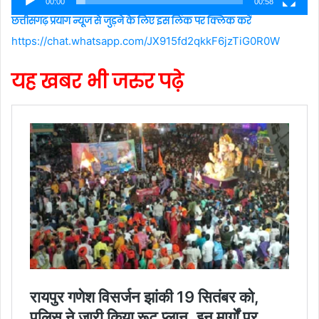
00:00
00:58
छत्तीसगढ़ प्रयाग न्यूज से जुड़ने के लिए इस लिंक पर क्लिक करें
https://chat.whatsapp.com/JX915fd2qkkF6jzTiG0R0W
यह खबर भी जरुर पढ़े