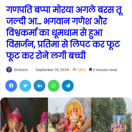
गणपति बप्पा मोरया अगले बरस तू
जल्दी आ… भगवान गणेश और
विश्वकर्मा का धूमधाम से हुआ
विसर्जन, प्रतिमा से लिपट कर फूट
फूट कर रोने लगी बच्ची
Shrikant
September 18, 2024
1,605
2 minutes read
Facebook
Twitter
LinkedIn
WhatsApp
Telegram