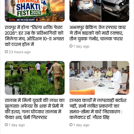
रायपुर में होगा “तिरंगा शक्ति फेस्ट
अभनपुर ब्रेकिंग: तेज रफ्तार कार
2026”: हर उम्र के प्रतिभागियों को
ने तीन बाइकों को मारी टक्कर,
मिलेगा मंच, ऑडिशन 10-11 अगस्त
तीन युवक गंभीर, चालक फरार
को टाउन हॉल में
1 day ago
23 hours ago
तालाब में मिली युवती की लाश का
राजस्व कार्यों में लापरवाही बर्दाश्त
खुलासा! अफेयर के शक में प्रेमी ने
नहीं, सभी लंबित प्रकरणों का
की हत्या, गला घोंटकर तालाब में
समय-सीमा में करें निराकरण :
फेंका शव, प्रेमी गिरफ्तार
कलेक्टर डॉ. गौरव सिंह
1 day ago
1 day ago