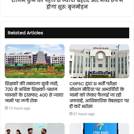
राजिम कुंभ को पहले से ज्यादा बेहतर और भव्य रूप में
होगा शुरू: बृजमोहन
Related Articles
शिक्षकों की तबादला सूची जारी,
CGPSC द्वारा SI भर्ती परीक्षा:
700 से अधिक शिक्षकों-प्रधान
सोशल मीडिया पर अभ्यर्थियों के
पाठकों के ट्रांसफर; 400 से ज्यादा
नामों को लेकर फैलाई जा रही
नामों पर लगी रोक
अफवाहें, आधिकारिक वेबसाइट पर
ही करें भरोसा
13 hours ago
21 hours ago