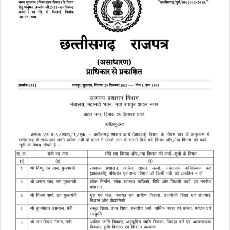
लोक स्वास्थ्य और परिवार कल्याण,
श्यामबिहारी
9
चिकित्सा शिक्षा, बीस सूत्रीस
जायसवाल, मंत्री
कार्यान्वयन.
वित्त, वाणिज्यिक कर, आवास एवं
10
ओ.पी. चौधरी, मंत्री
पर्यावरण, योजना आर्थिक एवं सांख्यिकी.
खेलकूद एवं युवा कल्याण, राजस्व एवं
11
टंकराम वर्मा, मंत्री
आपदा प्रबंधन.
महिला एवं बाल विकास तथा समाज
12
लक्ष्मी राजवाड़े, मंत्री
कल्याण.