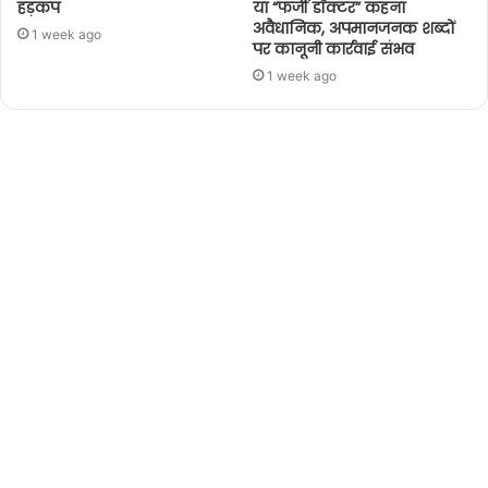
हड़कंप
या “फर्जी डॉक्टर” कहना
अवैधानिक, अपमानजनक शब्दों
1 week ago
पर कानूनी कार्रवाई संभव
1 week ago