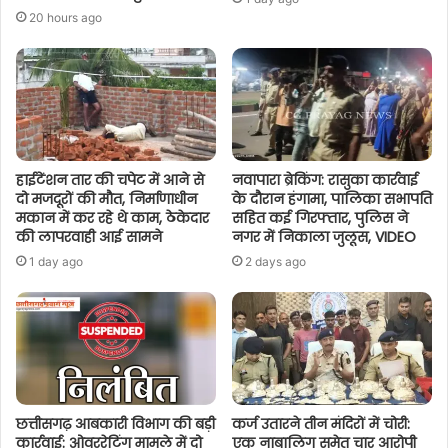
20 hours ago
हाईटेंशन तार की चपेट में आने से
नवापारा ब्रेकिंग: रासुका कार्रवाई
दो मजदूरों की मौत, निर्माणाधीन
के दौरान हंगामा, पालिका सभापति
मकान में कर रहे थे काम, ठेकेदार
सहित कई गिरफ्तार, पुलिस ने
की लापरवाही आई सामने
नगर में निकाला जुलूस, VIDEO
1 day ago
2 days ago
छत्तीसगढ़ आबकारी विभाग की बड़ी
कर्ज उतारने तीन मंदिरों में चोरी:
कार्रवाई: ओवररेटिंग मामले में दो
एक नाबालिग समेत चार आरोपी