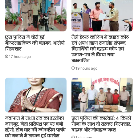
छुरा पुलिस ने चोरी हुई
मैत्री डेंटल कॉलेज में व्हाइट कोट
मोटरसाइकिल की बरामद, आरोपी
एवं शपथ ग्रहण समारोह संपन्न,
गिरफ्तार
विद्यार्थियों को व्हाइट कोट एवं
प्रमाण-पत्र से किया गया
17 hours ago
सम्मानित
19 hours ago
नवापारा में संध्या राव का इस्तीफा
छुरा पुलिस की कार्रवाई: 4 किलो
नामंजूर, नेता प्रतिपक्ष पद पर बनी
गांजा के साथ दो तस्कर गिरफ्तार,
रहेंगी, तीन बार की लोकप्रिय पार्षद
बाइक और मोबाइल जब्त
को मनाने में सफल हुई कांग्रेस
1 day ago