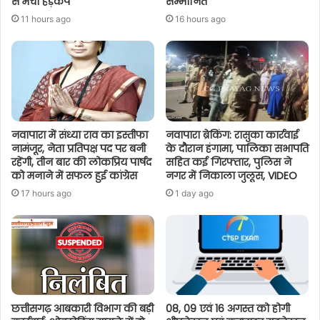
से मचा हड़कंप
सम्मानित
11 hours ago
16 hours ago
नवापारा में संध्या राव का इस्तीफा
नवापारा ब्रेकिंग: रासुका कार्रवाई
नामंजूर, नेता प्रतिपक्ष पद पर बनी
के दौरान हंगामा, पालिका सभापति
रहेंगी, तीन बार की लोकप्रिय पार्षद
सहित कई गिरफ्तार, पुलिस ने
को मनाने में सफल हुई कांग्रेस
नगर में निकाला जुलूस, VIDEO
17 hours ago
1 day ago
छत्तीसगढ़ आबकारी विभाग की बड़ी
08, 09 एवं 16 अगस्त को होगी