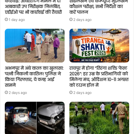
कार्रवाई: ओवररेटिंग मामले में दो
शीघ्रलेखन एवं कम्प्यूटर मुद्रलेखन
आबकारी उप निरीक्षक निलंबित,
कौशल परीक्षा, सभी निर्देशों का
एडीईओ पर भी कार्रवाई की तैयारी
करें पालन
1 day ago
2 days ago
अभनपुर में अंधे कत्ल का खुलासा:
रायपुर में होगा “तिरंगा शक्ति फेस्ट
पत्नी निकली कातिल! पुलिस ने
2026”: हर उम्र के प्रतिभागियों को
किया गिरफ्तार, ये वजह आई
मिलेगा मंच, ऑडिशन 10-11 अगस्त
सामने
को टाउन हॉल में
2 days ago
2 days ago