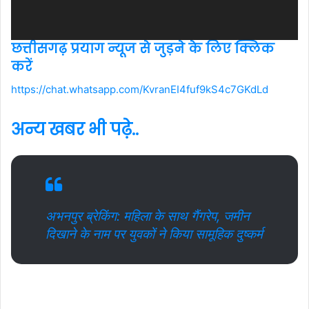
छत्तीसगढ़ प्रयाग न्यूज से जुड़ने के लिए क्लिक
करें
https://chat.whatsapp.com/KvranEI4fuf9kS4c7GKdLd
अन्य खबर भी पढ़े..
अभनपुर ब्रेकिंग: महिला के साथ गैंगरेप, जमीन
दिखाने के नाम पर युवकों ने किया सामूहिक दुष्कर्म