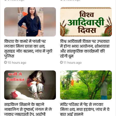
किराए के कमरे में फांसी पर
विश्व आदिवासी दिवस पर उपरवारा
लटका मिला छात्रा का शव,
में होगा भव्य आयोजन, शोभायात्रा
सुसाइड नोट बरामद, जांच में जुटी
और सांस्कृतिक कार्यक्रमों की
पुलिस
रहेगी धूम
10 hours ago
11 hours ago
साइकिल सिखाने के बहाने
मंदिर परिसर में पेड़ से लटका
नाबालिग से दुष्कर्म, जंगल में ले
मिला शव, मचा हड़कंप, जांच में ये
जाकर जबरदस्ती रेप, आरोपी
बात आई सामने