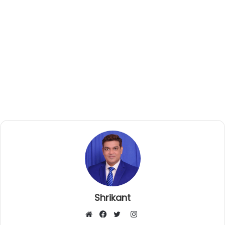
Shrikant
I