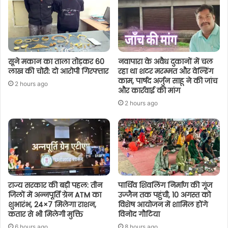
सूने मकान का ताला तोड़कर 60
नवापारा के अवैध दुकानों में चल
लाख की चोरी: दो आरोपी गिरफ्तार
रहा था शटर मरम्मत और वेल्डिंग
काम, पार्षद अर्जुन साहू ने की जांच
2 hours ago
और कार्रवाई की मांग
2 hours ago
राज्य सरकार की बड़ी पहल: तीन
पार्थिव शिवलिंग निर्माण की गूंज
जिलों में अन्नपूर्ति ग्रेन ATM का
उज्जैन तक पहुंची, 10 अगस्त को
शुभारंभ, 24×7 मिलेगा राशन,
विशेष आयोजन में शामिल होंगे
कतार से भी मिलेगी मुक्ति
विनोद गौटिया
6 hours ago
8 hours ago