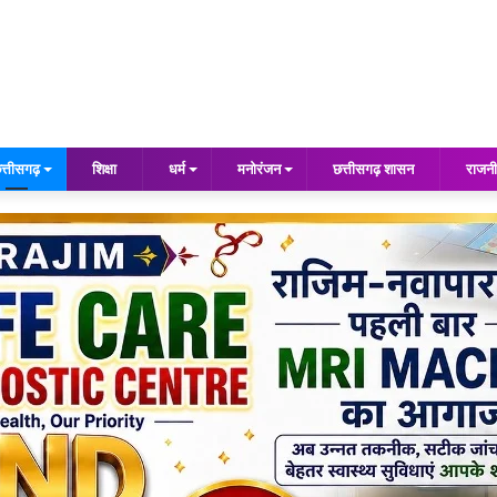
त्तीसगढ़
शिक्षा
धर्म
मनोरंजन
छत्तीसगढ़ शासन
राजनी