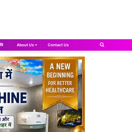
Search
ति
About Us
Contact Us
for