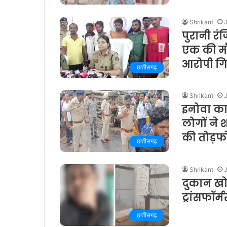
Shrikant
J
पुरानी रं
एक की मौ
आरोपी गि
छत्तीसगढ़
Shrikant
J
इनोवा का
लोगों ने
की तोड़फो
छत्तीसगढ़
Shrikant
दुकान खो
ट्रांसफॉर
छत्तीसगढ़