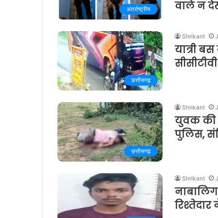
वाले न दे
अंतर्राष्ट्रीय
Shrikant
J
यात्री ब
सीसीटीवी
छत्तीसगढ़
Shrikant
J
युवक की च
पुलिस, सं
छत्तीसगढ़
Shrikant
J
नाबालिग 
रिश्तेदार