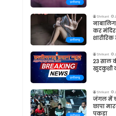
छत्तीसगढ़
Shrikant
J
नाबालिग 
कर मंदिर
शारीरिक 
छत्तीसगढ़
Shrikant
J
23 साल क
खुदकुशी क
छत्तीसगढ़
Shrikant
J
जंगल में 
छापा मार
पकड़ा
छत्तीसगढ़