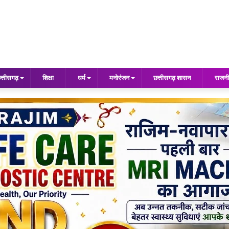
त्तीसगढ़
शिक्षा
धर्म
मनोरंजन
छत्तीसगढ़ शासन
राजनी