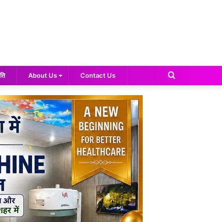
Search
ति
About Us
Contact Us
for