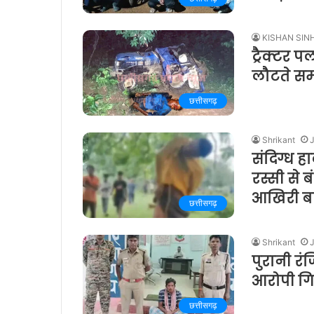
KISHAN SIN
ट्रैक्टर
लौटते सम
छत्तीसगढ़
Shrikant
J
संदिग्ध 
रस्सी से 
आखिरी बा
छत्तीसगढ़
Shrikant
J
पुरानी रं
आरोपी गि
छत्तीसगढ़