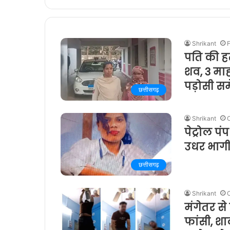
Shrikant
F
पति की हत
शव, 3 मा
पड़ोसी सम
छत्तीसगढ़
Shrikant
पेट्रोल पं
उधर भागी
छत्तीसगढ़
Shrikant
O
मंगेतर स
फांसी, श