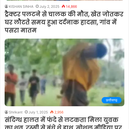
KISHAN SINHA
July 2, 2025
14,866
ट्रैक्टर पलटने से चालक की मौत, खेत जोतकर
घर लौटते समय हुआ दर्दनाक हादसा, गांव में
पसरा मातम
छत्तीसगढ़
Shrikant
July 1, 2025
2,956
संदिग्ध हालत में फंदे से लटकता मिला युवक
का शव, रस्सी से बंधे थे हाथ, सोशल मीडिया पर