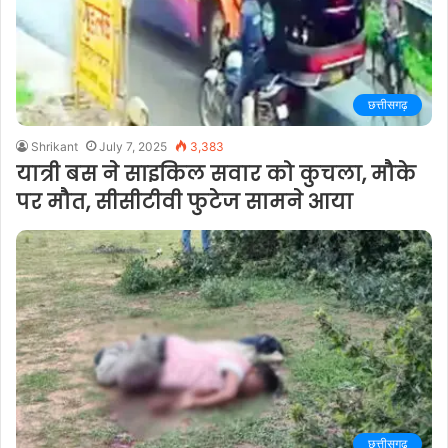
छत्तीसगढ़
Shrikant
July 7, 2025
3,383
यात्री बस ने साइकिल सवार को कुचला, मौके
पर मौत, सीसीटीवी फुटेज सामने आया
छत्तीसगढ़