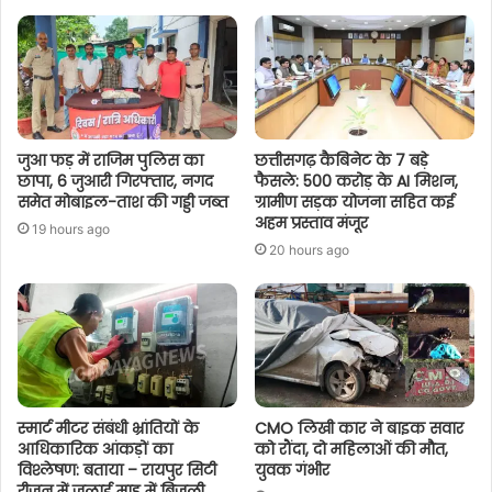
जुआ फड़ में राजिम पुलिस का
छत्तीसगढ़ कैबिनेट के 7 बड़े
छापा, 6 जुआरी गिरफ्तार, नगद
फैसले: 500 करोड़ के AI मिशन,
समेत मोबाइल-ताश की गड्डी जब्त
ग्रामीण सड़क योजना सहित कई
अहम प्रस्ताव मंजूर
19 hours ago
20 hours ago
स्मार्ट मीटर संबंधी भ्रांतियों के
CMO लिखी कार ने बाइक सवार
आधिकारिक आंकड़ों का
को रौंदा, दो महिलाओं की मौत,
विश्लेषण: बताया – रायपुर सिटी
युवक गंभीर
रीजन में जुलाई माह में बिजली