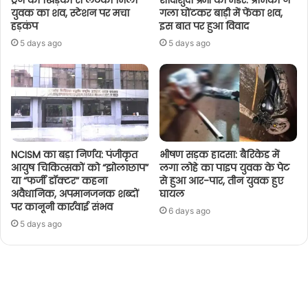
ट्रेन की खिड़की से लटका मिला
शादीशुदा प्रेमी का मर्डर: प्रेमिका ने
युवक का शव, स्टेशन पर मचा
गला घोंटकर बाड़ी में फेंका शव,
हड़कंप
इस बात पर हुआ विवाद
5 days ago
5 days ago
NCISM का बड़ा निर्णय: पंजीकृत
भीषण सड़क हादसा: बैरिकेड में
आयुष चिकित्सकों को “झोलाछाप”
लगा लोहे का पाइप युवक के पेट
या “फर्जी डॉक्टर” कहना
से हुआ आर-पार, तीन युवक हुए
अवैधानिक, अपमानजनक शब्दों
घायल
पर कानूनी कार्रवाई संभव
6 days ago
5 days ago