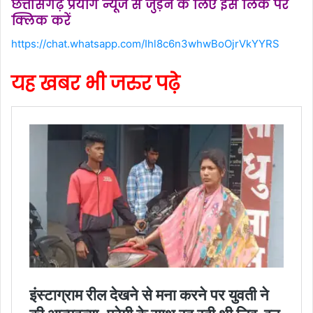
छत्तीसगढ़ प्रयाग न्यूज से जुड़ने के लिए इस लिंक पर
क्लिक करें
https://chat.whatsapp.com/Ihl8c6n3whwBoOjrVkYYRS
यह खबर भी जरुर पढ़े