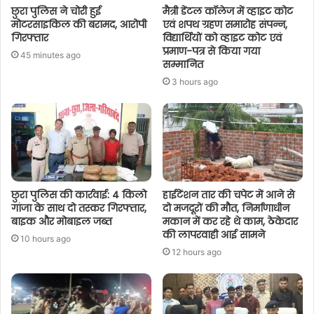
छुरा पुलिस ने चोरी हुई
मैत्री डेंटल कॉलेज में व्हाइट कोट
मोटरसाइकिल की बरामद, आरोपी
एवं शपथ ग्रहण समारोह संपन्न,
गिरफ्तार
विद्यार्थियों को व्हाइट कोट एवं
प्रमाण-पत्र से किया गया
45 minutes ago
सम्मानित
3 hours ago
छुरा पुलिस की कार्रवाई: 4 किलो
हाईटेंशन तार की चपेट में आने से
गांजा के साथ दो तस्कर गिरफ्तार,
दो मजदूरों की मौत, निर्माणाधीन
बाइक और मोबाइल जब्त
मकान में कर रहे थे काम, ठेकेदार
की लापरवाही आई सामने
10 hours ago
12 hours ago