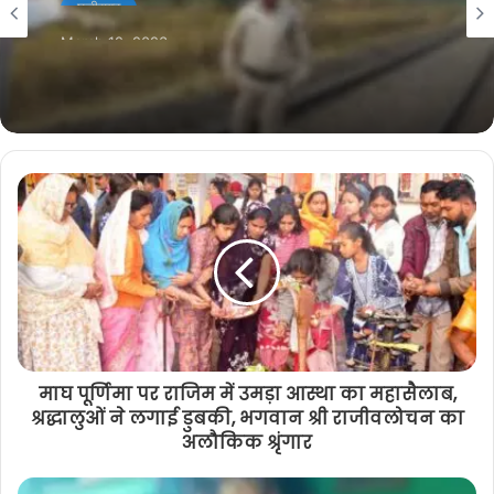
e
o
r
a
March 12, 2023
k
m
रेलवे ट्रैक पर मिली युवक की सिर कटी लाश :
गरियाबंद का रहने वाला है युवक
माघ पूर्णिमा पर राजिम में उमड़ा आस्था का महासैलाब,
श्रद्धालुओं ने लगाई डुबकी, भगवान श्री राजीवलोचन का
अलौकिक श्रृंगार