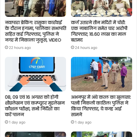
नवापारा ब्रेकिंग: रासुका कार्रवाई
कर्ज उतारने तीन मंदिरों में चोरी:
के दौरान हंगामा, पालिका सभापति
एक नाबालिग समेत चार आरोपी
सहित कई गिरफ्तार, पुलिस ने
गिरफ्तार; 16.60 लाख का माल
नगर में निकाला जुलूस, VIDEO
बरामद
22 hours ago
24 hours ago
08, 09 एवं 16 अगस्त को होगी
अभनपुर में अंधे कत्ल का खुलासा:
शीघ्रलेखन एवं कम्प्यूटर मुद्रलेखन
पत्नी निकली कातिल! पुलिस ने
कौशल परीक्षा, सभी निर्देशों का
किया गिरफ्तार, ये वजह आई
करें पालन
सामने
1 day ago
1 day ago