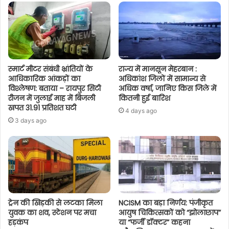
स्मार्ट मीटर संबंधी भ्रांतियों के
राज्य में मानसून मेहरबान :
आधिकारिक आंकड़ों का
अधिकांश जिलों में सामान्य से
विश्लेषण: बताया – रायपुर सिटी
अधिक वर्षा, जानिए किस जिले में
रीजन में जुलाई माह में बिजली
कितनी हुई बारिश
खपत 31.91 प्रतिशत घटी
4 days ago
3 days ago
ट्रेन की खिड़की से लटका मिला
NCISM का बड़ा निर्णय: पंजीकृत
युवक का शव, स्टेशन पर मचा
आयुष चिकित्सकों को “झोलाछाप”
हड़कंप
या “फर्जी डॉक्टर” कहना