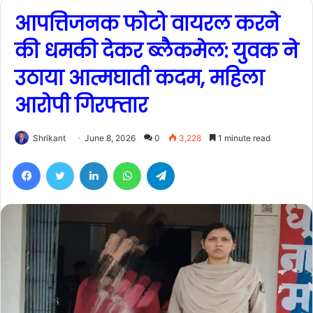
आपत्तिजनक फोटो वायरल करने
की धमकी देकर ब्लैकमेल: युवक ने
उठाया आत्मघाती कदम, महिला
आरोपी गिरफ्तार
Shrikant
June 8, 2026
0
3,228
1 minute read
Facebook
Twitter
LinkedIn
WhatsApp
Telegram