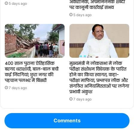
अवैधानिक, अपमानजनक शब्दों
5 days ago
पर कानूनी कार्रवाई संभव
5 days ago
400 साल पुराना ऐतिहासिक
मुख्यमंत्री ने लोकसभा में लोक
बरगद धराशायी, बाल-बाल बची
परीक्षा संशोधन विधेयक के पारित
कई जिंदगियां; छुरा नगर की
होने का किया स्वागत, कहा-
पहचान पलभर में बिखरी
परीक्षा माफिया, प्रश्नपत्र लीक और
संगठित अनियमितताओं पर लगेगा
7 days ago
प्रभावी अंकुश
7 days ago
Comments