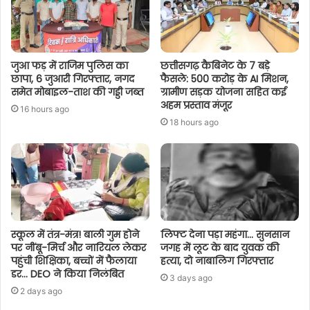
जुआ फड़ में राजिम पुलिस का
छत्तीसगढ़ कैबिनेट के 7 बड़े
छापा, 6 जुआरी गिरफ्तार, नगद
फैसले: 500 करोड़ के AI मिशन,
समेत मोबाइल-ताश की गड्डी जब्त
ग्रामीण सड़क योजना सहित कई
अहम प्रस्ताव मंजूर
16 hours ago
18 hours ago
स्कूल में तंत्र-मंत्र! बाली गुम होने
लिफ्ट देना पड़ा महंगा… सुनसान
पर नींबू-मिर्च और नारियल लेकर
जगह में लूट के बाद युवक की
पहुंची शिक्षिका, बच्चों में फैलाया
हत्या, दो नाबालिग गिरफ्तार
डर… DEO ने किया निलंबित
3 days ago
2 days ago