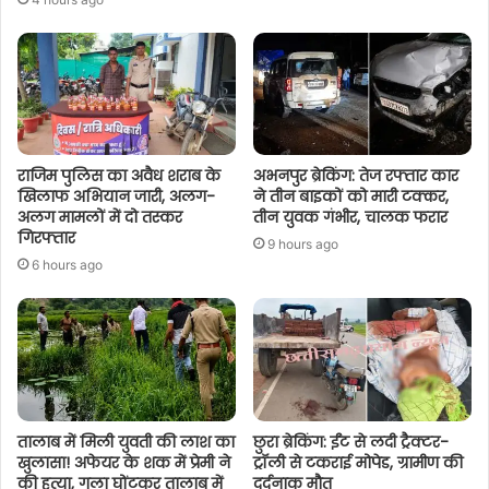
राजिम पुलिस का अवैध शराब के
अभनपुर ब्रेकिंग: तेज रफ्तार कार
खिलाफ अभियान जारी, अलग-
ने तीन बाइकों को मारी टक्कर,
अलग मामलों में दो तस्कर
तीन युवक गंभीर, चालक फरार
गिरफ्तार
9 hours ago
6 hours ago
तालाब में मिली युवती की लाश का
छुरा ब्रेकिंग: ईंट से लदी ट्रैक्टर-
खुलासा! अफेयर के शक में प्रेमी ने
ट्रॉली से टकराई मोपेड, ग्रामीण की
की हत्या, गला घोंटकर तालाब में
दर्दनाक मौत