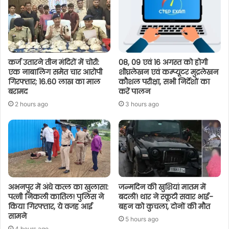
कर्ज उतारने तीन मंदिरों में चोरी:
08, 09 एवं 16 अगस्त को होगी
एक नाबालिग समेत चार आरोपी
शीघ्रलेखन एवं कम्प्यूटर मुद्रलेखन
गिरफ्तार; 16.60 लाख का माल
कौशल परीक्षा, सभी निर्देशों का
बरामद
करें पालन
2 hours ago
3 hours ago
अभनपुर में अंधे कत्ल का खुलासा:
जन्मदिन की खुशियां मातम में
पत्नी निकली कातिल! पुलिस ने
बदलीं! थार ने स्कूटी सवार भाई-
किया गिरफ्तार, ये वजह आई
बहन को कुचला, दोनों की मौत
सामने
5 hours ago
4 hours ago