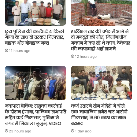
छुरा पुलिस की कार्रवाई: 4 किलो
हाईटेंशन तार की चपेट में आने से
गांजा के साथ दो तस्कर गिरफ्तार,
दो मजदूरों की मौत, निर्माणाधीन
बाइक और मोबाइल जब्त
मकान में कर रहे थे काम, ठेकेदार
की लापरवाही आई सामने
11 hours ago
12 hours ago
नवापारा ब्रेकिंग: रासुका कार्रवाई
कर्ज उतारने तीन मंदिरों में चोरी:
के दौरान हंगामा, पालिका सभापति
एक नाबालिग समेत चार आरोपी
सहित कई गिरफ्तार, पुलिस ने
गिरफ्तार; 16.60 लाख का माल
नगर में निकाला जुलूस, VIDEO
बरामद
23 hours ago
1 day ago