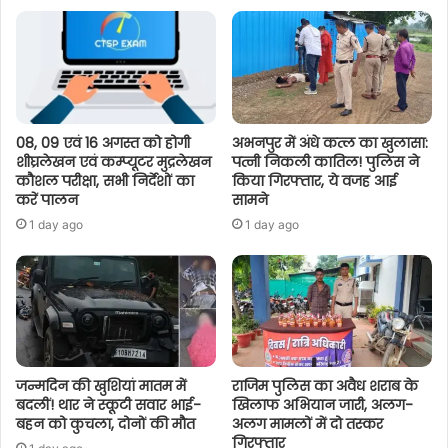
08, 09 एवं 16 अगस्त को होगी
अभनपुर में अंधे कत्ल का खुलासा:
शीघ्रलेखन एवं कम्प्यूटर मुद्रलेखन
पत्नी निकली कातिल! पुलिस ने
कौशल परीक्षा, सभी निर्देशों का
किया गिरफ्तार, ये वजह आई
करें पालन
सामने
1 day ago
1 day ago
जन्मदिन की खुशियां मातम में
राजिम पुलिस का अवैध शराब के
बदलीं! थार ने स्कूटी सवार भाई-
खिलाफ अभियान जारी, अलग-
बहन को कुचला, दोनों की मौत
अलग मामलों में दो तस्कर
गिरफ्तार