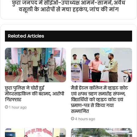
छुरा जनपद में सीईओ–उपाध्यक्ष आमने-सामने, अवैध
वसूली के आरोपों से मचा हड़कंप, जांच की मांग
Related Articles
छुरा पुलिस ने चोरी हुई
मैत्री डेंटल कॉलेज में व्हाइट कोट
मोटरसाइकिल की बरामद, आरोपी
एवं शपथ ग्रहण समारोह संपन्न,
गिरफ्तार
विद्यार्थियों को व्हाइट कोट एवं
प्रमाण-पत्र से किया गया
1 hour ago
सम्मानित
4 hours ago