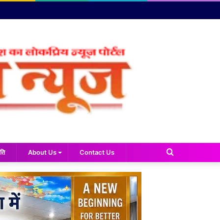
Search
ति
About Us
Contact Us
for