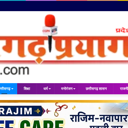
त्तीसगढ़
शिक्षा
धर्म
मनोरंजन
छत्तीसगढ़ शासन
राजनी