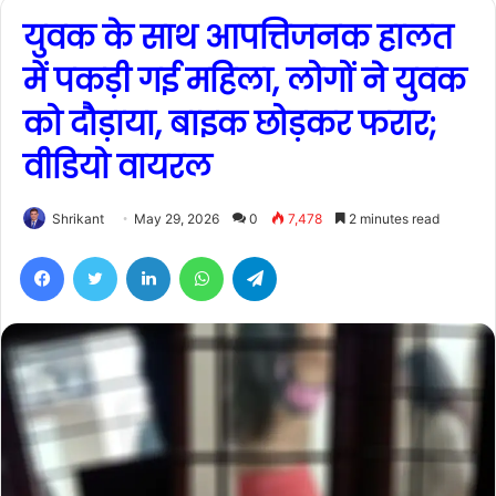
युवक के साथ आपत्तिजनक हालत
में पकड़ी गई महिला, लोगों ने युवक
को दौड़ाया, बाइक छोड़कर फरार;
वीडियो वायरल
Shrikant
May 29, 2026
0
7,478
2 minutes read
Facebook
Twitter
LinkedIn
WhatsApp
Telegram