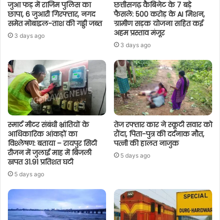
जुआ फड़ में राजिम पुलिस का
छत्तीसगढ़ कैबिनेट के 7 बड़े
छापा, 6 जुआरी गिरफ्तार, नगद
फैसले: 500 करोड़ के AI मिशन,
समेत मोबाइल-ताश की गड्डी जब्त
ग्रामीण सड़क योजना सहित कई
अहम प्रस्ताव मंजूर
3 days ago
3 days ago
स्मार्ट मीटर संबंधी भ्रांतियों के
तेज रफ्तार कार ने स्कूटी सवार को
आधिकारिक आंकड़ों का
रौंदा, पिता-पुत्र की दर्दनाक मौत,
विश्लेषण: बताया – रायपुर सिटी
पत्नी की हालत नाजुक
रीजन में जुलाई माह में बिजली
5 days ago
खपत 31.91 प्रतिशत घटी
5 days ago