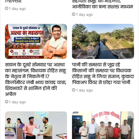
गिरफ्तार
सहायता समूह की महिलाएं,
आजीविका का बना सशक्त माध्यम
1 day ago
1 day ago
सावन के दूसरे सोमवार पर आस्था
पानी की समस्या से जूझ रहे
का महासंगम: विधायक रोहित साहू
किसानों की समस्या पर विधायक
के नेतृत्व में निकलेगी 17
रोहित साहू ने लिया संज्ञान, कुकदा
किलोमीटर लंबी भव्य कांवड़ यात्रा,
पिकअप वियर से छोड़ा गया पानी
शिवभक्तों से शामिल होने की
1 day ago
अपील
1 day ago