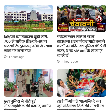
शिक्षकों की तबादला सूची जारी,
पर्यटन स्थल जाने से पहले
700 से अधिक शिक्षकों-प्रधान
सावधान! शराब पीकर गाड़ी चलाने
पाठकों के ट्रांसफर; 400 से ज्यादा
वालों पर गरियाबंद पुलिस की पैनी
नामों पर लगी रोक
नजर, 3 पर MV Act के तहत हुई
कार्रवाई
11 hours ago
14 hours ago
छुरा पुलिस ने चोरी हुई
राखी निर्माण से आत्मनिर्भर बन
मोटरसाइकिल की बरामद, आरोपी
रहीं गरियाबंद जिले की गायत्री स्व