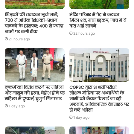
शिक्षकों की तबादला सूची जारी,
मंदिर परिसर में पेड़ से लटका
700 से अधिक शिक्षकों-प्रधान
मिला शव, मचा हड़कंप, जांच में ये
पाठकों के ट्रांसफर; 400 से ज्यादा
बात आई सामने
नामों पर लगी रोक
22 hours ago
21 hours ago
दुष्कर्म का विरोध करने पर महिला
CGPSC द्वारा SI भर्ती परीक्षा:
और मासूम की हत्या, बेहोश होने पर
सोशल मीडिया पर अभ्यर्थियों के
महिला से दुष्कर्म, बुजुर्ग गिरफ्तार
नामों को लेकर फैलाई जा रही
अफवाहें, आधिकारिक वेबसाइट पर
1 day ago
ही करें भरोसा
1 day ago