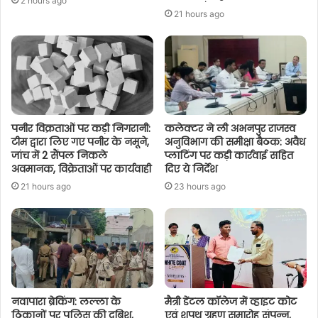
2 hours ago
21 hours ago
पनीर विक्रताओं पर कड़ी निगरानी:
कलेक्टर ने ली अभनपुर राजस्व
टीम द्वारा लिए गए पनीर के नमूने,
अनुविभाग की समीक्षा बैठक: अवैध
जांच में 2 सैंपल निकले
प्लाटिंग पर कड़ी कार्रवाई सहित
अवमानक, विक्रेताओं पर कार्यवाही
दिए ये निर्देश
21 hours ago
23 hours ago
नवापारा ब्रेकिंग: लल्ला के
मैत्री डेंटल कॉलेज में व्हाइट कोट
ठिकानों पर पुलिस की दबिश,
एवं शपथ ग्रहण समारोह संपन्न,