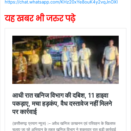
https://chat.whatsapp.com/KHz20xYe8ouK4y2vqJnOXl
यह खबर भी जरुर पढ़े