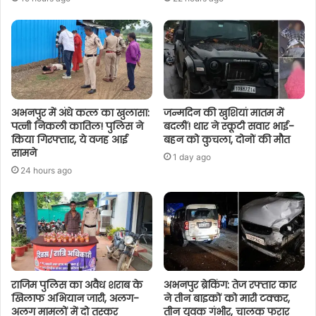
अभनपुर में अंधे कत्ल का खुलासा:
जन्मदिन की खुशियां मातम में
पत्नी निकली कातिल! पुलिस ने
बदलीं! थार ने स्कूटी सवार भाई-
किया गिरफ्तार, ये वजह आई
बहन को कुचला, दोनों की मौत
सामने
1 day ago
24 hours ago
राजिम पुलिस का अवैध शराब के
अभनपुर ब्रेकिंग: तेज रफ्तार कार
खिलाफ अभियान जारी, अलग-
ने तीन बाइकों को मारी टक्कर,
अलग मामलों में दो तस्कर
तीन युवक गंभीर, चालक फरार