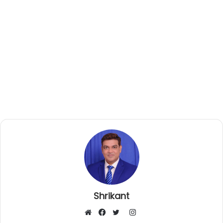
Shrikant
I