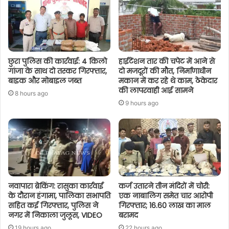
छुरा पुलिस की कार्रवाई: 4 किलो
हाईटेंशन तार की चपेट में आने से
गांजा के साथ दो तस्कर गिरफ्तार,
दो मजदूरों की मौत, निर्माणाधीन
बाइक और मोबाइल जब्त
मकान में कर रहे थे काम, ठेकेदार
की लापरवाही आई सामने
8 hours ago
9 hours ago
नवापारा ब्रेकिंग: रासुका कार्रवाई
कर्ज उतारने तीन मंदिरों में चोरी:
के दौरान हंगामा, पालिका सभापति
एक नाबालिग समेत चार आरोपी
सहित कई गिरफ्तार, पुलिस ने
गिरफ्तार; 16.60 लाख का माल
नगर में निकाला जुलूस, VIDEO
बरामद
19 hours ago
22 hours ago