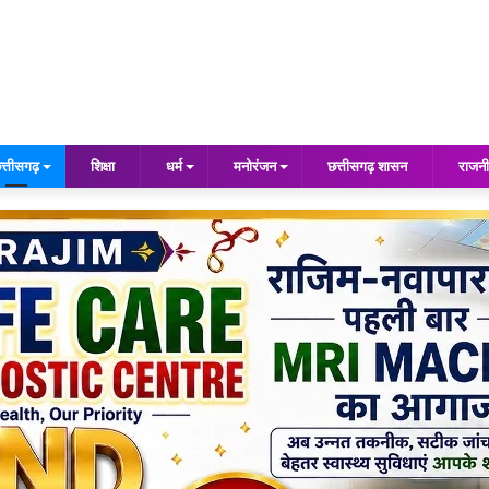
त्तीसगढ़
शिक्षा
धर्म
मनोरंजन
छत्तीसगढ़ शासन
राजनी