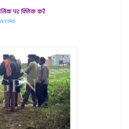
स लिंक पर क्लिक करें
rVkYYRS