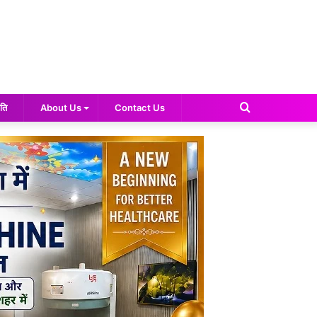
Search
ति
About Us
Contact Us
for