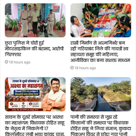
छुरा पुलिस ने चोरी हुई
राखी निर्माण से आत्मनिर्भर बन
मोटरसाइकिल की बरामद, आरोपी
रहीं गरियाबंद जिले की गायत्री स्व
गिरफ्तार
सहायता समूह की महिलाएं,
आजीविका का बना सशक्त माध्यम
18 hours ago
18 hours ago
सावन के दूसरे सोमवार पर आस्था
पानी की समस्या से जूझ रहे
का महासंगम: विधायक रोहित साहू
किसानों की समस्या पर विधायक
के नेतृत्व में निकलेगी 17
रोहित साहू ने लिया संज्ञान, कुकदा
किलोमीटर लंबी भव्य कांवड़ यात्रा,
पिकअप वियर से छोड़ा गया पानी