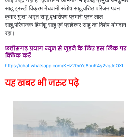
कोई वजूद नहीं है।वृक्षारोपण अभियान में इकाई प्रमुख रामकुमार
साहू,ट्रस्टी विक्रम मेघवानी संतोष साहू,वरिष्ठ परिजन पवन
कुमार गुप्ता अमृत साहू,वृक्षारोपण प्रभारी पुरन लाल
साहू,परिवाजक हिमांशु साहू एवं प्रज्ञेश्वर साहू का विशेष योगदान
रहा।
छत्तीसगढ़ प्रयाग न्यूज से जुड़ने के लिए इस लिंक पर
क्लिक करें
https://chat.whatsapp.com/KHz20xYe8ouK4y2vqJnOXl
यह खबर भी जरुर पढ़े