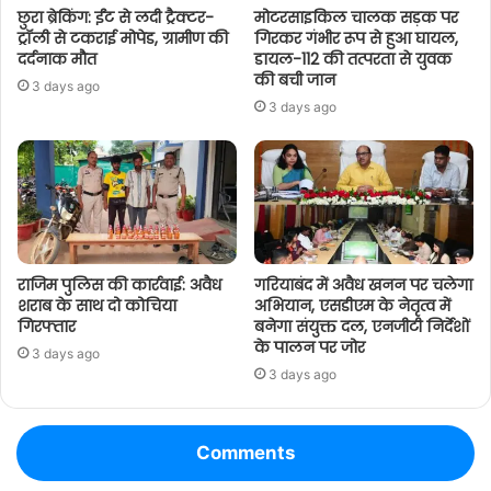
छुरा ब्रेकिंग: ईंट से लदी ट्रैक्टर-
मोटरसाइकिल चालक सड़क पर
ट्रॉली से टकराई मोपेड, ग्रामीण की
गिरकर गंभीर रूप से हुआ घायल,
दर्दनाक मौत
डायल-112 की तत्परता से युवक
की बची जान
3 days ago
3 days ago
राजिम पुलिस की कार्रवाई: अवैध
गरियाबंद में अवैध खनन पर चलेगा
शराब के साथ दो कोचिया
अभियान, एसडीएम के नेतृत्व में
गिरफ्तार
बनेगा संयुक्त दल, एनजीटी निर्देशों
के पालन पर जोर
3 days ago
3 days ago
Comments