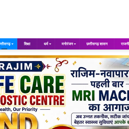
त्तीसगढ़
शिक्षा
धर्म
मनोरंजन
छत्तीसगढ़ शासन
राजनी