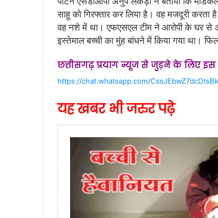
पाटन एसडीओपी अनुप लकड़ा ने बताया कि मेडिकल जांच 
साहू को गिरफ्तार कर लिया है। वह मजदूरी करता ह
वह नशे में था। एफएसएल टीम ने आरोपी के घर स
इस्तेमाल बच्ची का मुंह बांधने में किया गया था। फि
छत्तीसगढ़ प्रयाग न्यूज से जुड़ने के लिए इ
https://chat.whatsapp.com/CssJEbwZ7dcDtsBk
यह खबर भी जरुर पढ़े