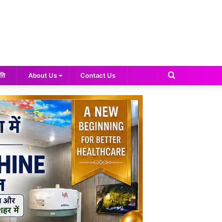
Search
ति
About Us
Contact Us
for