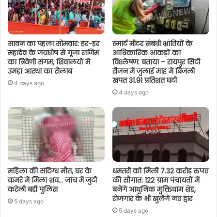
सावन का पहला सोमवार: हर-हर
स्मार्ट मीटर संबंधी भ्रांतियों के
महादेव के जयघोष से गूंजा राजिम
आधिकारिक आंकड़ों का
का त्रिवेणी संगम, शिवालयों में
विश्लेषण: बताया – रायपुर सिटी
उमड़ा आस्था का सैलाब
रीजन में जुलाई माह में बिजली
खपत 31.91 प्रतिशत घटी
4 days ago
4 days ago
महिला की संदिग्ध मौत, घर के
धमतरी को मिली 7.32 करोड़ रुपए
कमरे में मिला शव… जांच में जुटी
की सौगात: 122 ग्राम पंचायतों में
करेली बड़ी पुलिस
बनेंगे आधुनिक मुक्तिधाम शेड,
रोजगार के भी खुलेंगे नए द्वार
5 days ago
5 days ago