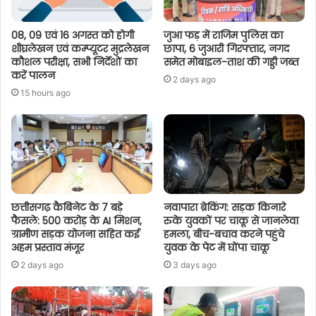
08, 09 एवं 16 अगस्त को होगी
जुआ फड़ में राजिम पुलिस का
शीघ्रलेखन एवं कम्प्यूटर मुद्रलेखन
छापा, 6 जुआरी गिरफ्तार, नगद
कौशल परीक्षा, सभी निर्देशों का
समेत मोबाइल-ताश की गड्डी जब्त
करें पालन
2 days ago
15 hours ago
छत्तीसगढ़ कैबिनेट के 7 बड़े
नवापारा ब्रेकिंग: सड़क किनारे
फैसले: 500 करोड़ के AI मिशन,
रुके युवकों पर चाकू से जानलेवा
ग्रामीण सड़क योजना सहित कई
हमला, बीच-बचाव करने पहुंचे
अहम प्रस्ताव मंजूर
युवक के पेट में घोंपा चाकू
2 days ago
3 days ago