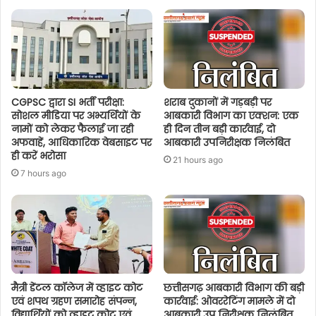
CGPSC द्वारा SI भर्ती परीक्षा:
शराब दुकानों में गड़बड़ी पर
सोशल मीडिया पर अभ्यर्थियों के
आबकारी विभाग का एक्शन: एक
नामों को लेकर फैलाई जा रही
ही दिन तीन बड़ी कार्रवाई, दो
अफवाहें, आधिकारिक वेबसाइट पर
आबकारी उपनिरीक्षक निलंबित
ही करें भरोसा
21 hours ago
7 hours ago
मैत्री डेंटल कॉलेज में व्हाइट कोट
छत्तीसगढ़ आबकारी विभाग की बड़ी
एवं शपथ ग्रहण समारोह संपन्न,
कार्रवाई: ओवररेटिंग मामले में दो
विद्यार्थियों को व्हाइट कोट एवं
आबकारी उप निरीक्षक निलंबित,