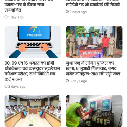
प्रमाण-पत्र से किया गया
एडीईओ पर भी कार्रवाई की तैयारी
सम्मानित
2 days ago
1 day ago
08, 09 एवं 16 अगस्त को होगी
जुआ फड़ में राजिम पुलिस का
शीघ्रलेखन एवं कम्प्यूटर मुद्रलेखन
छापा, 6 जुआरी गिरफ्तार, नगद
कौशल परीक्षा, सभी निर्देशों का
समेत मोबाइल-ताश की गड्डी जब्त
करें पालन
3 days ago
2 days ago