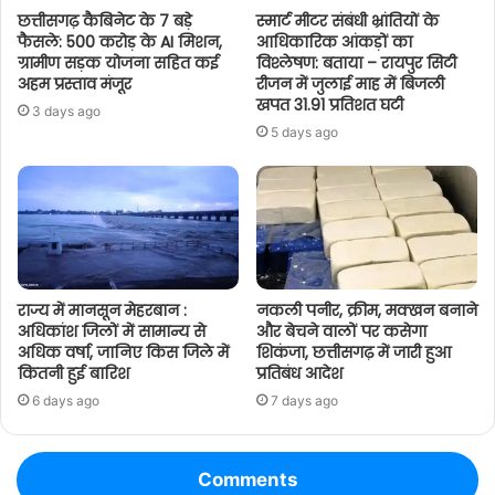
छत्तीसगढ़ कैबिनेट के 7 बड़े
स्मार्ट मीटर संबंधी भ्रांतियों के
फैसले: 500 करोड़ के AI मिशन,
आधिकारिक आंकड़ों का
ग्रामीण सड़क योजना सहित कई
विश्लेषण: बताया – रायपुर सिटी
अहम प्रस्ताव मंजूर
रीजन में जुलाई माह में बिजली
खपत 31.91 प्रतिशत घटी
3 days ago
5 days ago
राज्य में मानसून मेहरबान :
नकली पनीर, क्रीम, मक्खन बनाने
अधिकांश जिलों में सामान्य से
और बेचने वालों पर कसेगा
अधिक वर्षा, जानिए किस जिले में
शिकंजा, छत्तीसगढ़ में जारी हुआ
कितनी हुई बारिश
प्रतिबंध आदेश
6 days ago
7 days ago
Comments