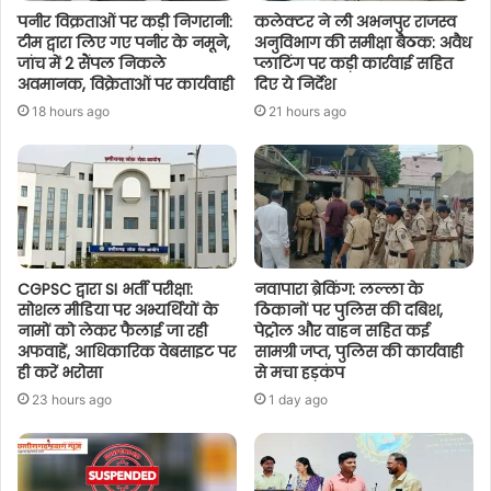
पनीर विक्रताओं पर कड़ी निगरानी:
कलेक्टर ने ली अभनपुर राजस्व
टीम द्वारा लिए गए पनीर के नमूने,
अनुविभाग की समीक्षा बैठक: अवैध
जांच में 2 सैंपल निकले
प्लाटिंग पर कड़ी कार्रवाई सहित
अवमानक, विक्रेताओं पर कार्यवाही
दिए ये निर्देश
18 hours ago
21 hours ago
CGPSC द्वारा SI भर्ती परीक्षा:
नवापारा ब्रेकिंग: लल्ला के
सोशल मीडिया पर अभ्यर्थियों के
ठिकानों पर पुलिस की दबिश,
नामों को लेकर फैलाई जा रही
पेट्रोल और वाहन सहित कई
अफवाहें, आधिकारिक वेबसाइट पर
सामग्री जप्त, पुलिस की कार्यवाही
ही करें भरोसा
से मचा हड़कंप
23 hours ago
1 day ago