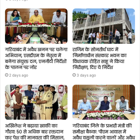
गरियाबंद में अवैध खनन पर चलेगा
राजिम के सोनतीर्थ घाट में
अभियान, एसडीएम के नेतृत्व में
निर्माणाधीन संस्कार भवन का
बनेगा संयुक्त दल, एनजीटी निर्देशों
विधायक रोहित साहू ने किया
के पालन पर जोर
निरीक्षण, दिए ये निर्देश
2 days ago
3 days ago
अखिलेश ने बढ़ाया खाकी का
गरियाबंद जिले के प्रभारी मंत्री की
गौरव: 50 से अधिक बार रक्तदान
समीक्षा बैठक: पीएम आवास में
कर पेश की मानवता की मिसाल,
अवैध वसूली करने वालों और अवैध