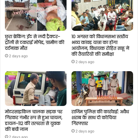
छुरा ब्रेकिंग: ईंट से लदी ट्रैक्टर-
10 अगस्त को विधानसभा स्तरीय
ट्रॉली से टकराई मोपेड, ग्रामीण की
भव्य कांवड़ यात्रा का होगा
दर्दनाक मौत
आयोजन, विधायक रोहित साहू ने
की तैयारियों की समीक्षा
2 days ago
2 days ago
मोटरसाइकिल चालक सड़क पर
राजिम पुलिस की कार्रवाई: अवैध
गिरकर गंभीर रूप से हुआ घायल,
शराब के साथ दो कोचिया
डायल-112 की तत्परता से युवक
गिरफ्तार
की बची जान
2 days ago
2 days ago