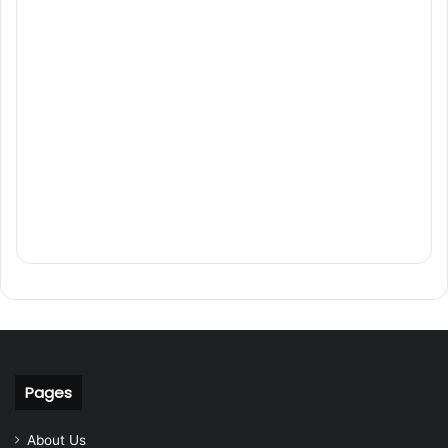
Pages
About Us