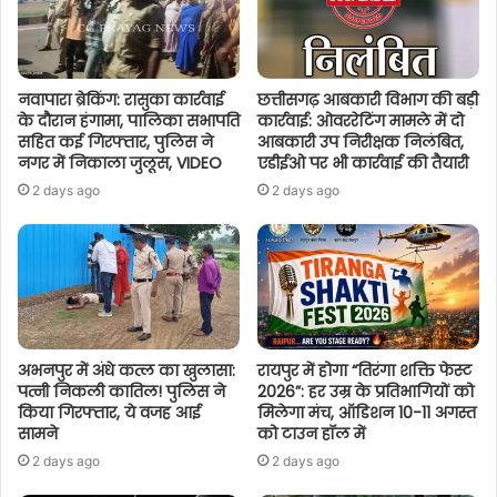
नवापारा ब्रेकिंग: रासुका कार्रवाई
छत्तीसगढ़ आबकारी विभाग की बड़ी
के दौरान हंगामा, पालिका सभापति
कार्रवाई: ओवररेटिंग मामले में दो
सहित कई गिरफ्तार, पुलिस ने
आबकारी उप निरीक्षक निलंबित,
नगर में निकाला जुलूस, VIDEO
एडीईओ पर भी कार्रवाई की तैयारी
2 days ago
2 days ago
अभनपुर में अंधे कत्ल का खुलासा:
रायपुर में होगा “तिरंगा शक्ति फेस्ट
पत्नी निकली कातिल! पुलिस ने
2026”: हर उम्र के प्रतिभागियों को
किया गिरफ्तार, ये वजह आई
मिलेगा मंच, ऑडिशन 10-11 अगस्त
सामने
को टाउन हॉल में
2 days ago
2 days ago