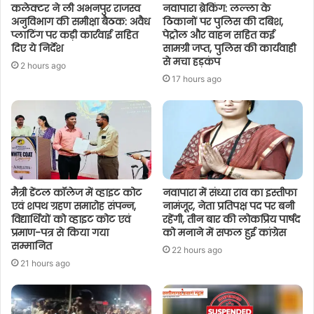
कलेक्टर ने ली अभनपुर राजस्व
नवापारा ब्रेकिंग: लल्ला के
अनुविभाग की समीक्षा बैठक: अवैध
ठिकानों पर पुलिस की दबिश,
प्लाटिंग पर कड़ी कार्रवाई सहित
पेट्रोल और वाहन सहित कई
दिए ये निर्देश
सामग्री जप्त, पुलिस की कार्यवाही
से मचा हड़कंप
2 hours ago
17 hours ago
मैत्री डेंटल कॉलेज में व्हाइट कोट
नवापारा में संध्या राव का इस्तीफा
एवं शपथ ग्रहण समारोह संपन्न,
नामंजूर, नेता प्रतिपक्ष पद पर बनी
विद्यार्थियों को व्हाइट कोट एवं
रहेंगी, तीन बार की लोकप्रिय पार्षद
प्रमाण-पत्र से किया गया
को मनाने में सफल हुई कांग्रेस
सम्मानित
22 hours ago
21 hours ago