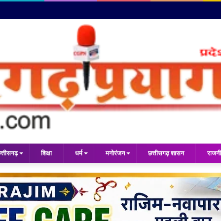
त्तीसगढ़
शिक्षा
धर्म
मनोरंजन
छत्तीसगढ़ शासन
राजनी