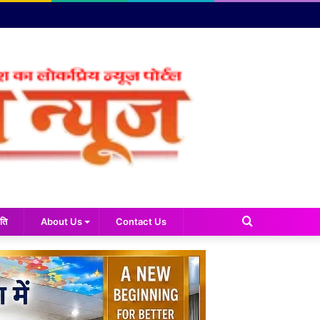
Search
ति
About Us
Contact Us
for