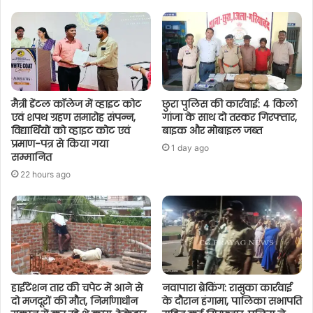
मैत्री डेंटल कॉलेज में व्हाइट कोट
छुरा पुलिस की कार्रवाई: 4 किलो
एवं शपथ ग्रहण समारोह संपन्न,
गांजा के साथ दो तस्कर गिरफ्तार,
विद्यार्थियों को व्हाइट कोट एवं
बाइक और मोबाइल जब्त
प्रमाण-पत्र से किया गया
1 day ago
सम्मानित
22 hours ago
हाईटेंशन तार की चपेट में आने से
नवापारा ब्रेकिंग: रासुका कार्रवाई
दो मजदूरों की मौत, निर्माणाधीन
के दौरान हंगामा, पालिका सभापति