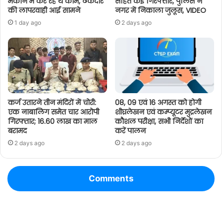
मकान में कर रहे थे काम, ठेकेदार
सहित कई गिरफ्तार, पुलिस ने
की लापरवाही आई सामने
नगर में निकाला जुलूस, VIDEO
1 day ago
2 days ago
कर्ज उतारने तीन मंदिरों में चोरी:
08, 09 एवं 16 अगस्त को होगी
एक नाबालिग समेत चार आरोपी
शीघ्रलेखन एवं कम्प्यूटर मुद्रलेखन
गिरफ्तार; 16.60 लाख का माल
कौशल परीक्षा, सभी निर्देशों का
बरामद
करें पालन
2 days ago
2 days ago
Comments