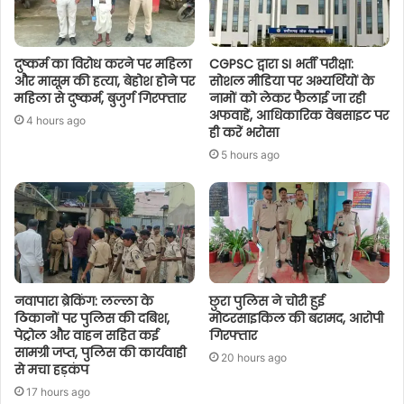
दुष्कर्म का विरोध करने पर महिला
CGPSC द्वारा SI भर्ती परीक्षा:
और मासूम की हत्या, बेहोश होने पर
सोशल मीडिया पर अभ्यर्थियों के
महिला से दुष्कर्म, बुजुर्ग गिरफ्तार
नामों को लेकर फैलाई जा रही
अफवाहें, आधिकारिक वेबसाइट पर
4 hours ago
ही करें भरोसा
5 hours ago
नवापारा ब्रेकिंग: लल्ला के
छुरा पुलिस ने चोरी हुई
ठिकानों पर पुलिस की दबिश,
मोटरसाइकिल की बरामद, आरोपी
पेट्रोल और वाहन सहित कई
गिरफ्तार
सामग्री जप्त, पुलिस की कार्यवाही
20 hours ago
से मचा हड़कंप
17 hours ago