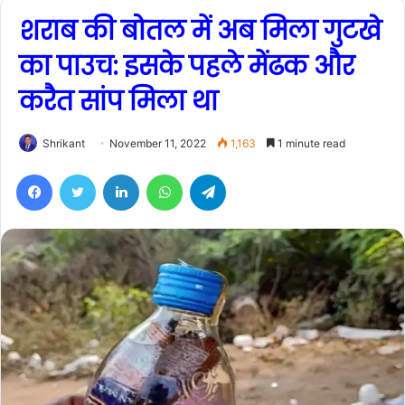
शराब की बोतल में अब मिला गुटखे
का पाउच: इसके पहले मेंढक और
करैत सांप मिला था
Shrikant
November 11, 2022
1,163
1 minute read
Facebook
Twitter
LinkedIn
WhatsApp
Telegram