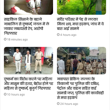
साइकिल सिखाने के बहाने
मंदिर परिसर में पेड़ से लटका
नाबालिग से दुष्कर्म, जंगल में ले
मिला शव, मचा हड़कंप, जांच में ये
जाकर जबरदस्ती रेप, आरोपी
बात आई सामने
गिरफ्तार
4 hours ago
18 minutes ago
दुष्कर्म का विरोध करने पर महिला
नवापारा ब्रेकिंग: लल्ला के
और मासूम की हत्या, बेहोश होने पर
ठिकानों पर पुलिस की दबिश,
महिला से दुष्कर्म, बुजुर्ग गिरफ्तार
पेट्रोल और वाहन सहित कई
सामग्री जप्त, पुलिस की कार्यवाही
10 hours ago
से मचा हड़कंप
24 hours ago