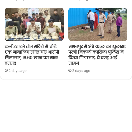
कर्ज उतारने तीन मंदिरों में चोरी:
अभनपुर में अंधे कत्ल का खुलासा:
एक नाबालिग समेत चार आरोपी
पत्नी निकली कातिल! पुलिस ने
गिरफ्तार; 16.60 लाख का माल
किया गिरफ्तार, ये वजह आई
बरामद
सामने
2 days ago
2 days ago