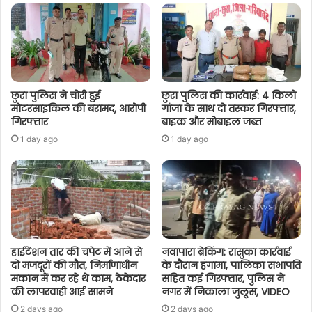
छुरा पुलिस ने चोरी हुई
छुरा पुलिस की कार्रवाई: 4 किलो
मोटरसाइकिल की बरामद, आरोपी
गांजा के साथ दो तस्कर गिरफ्तार,
गिरफ्तार
बाइक और मोबाइल जब्त
1 day ago
1 day ago
हाईटेंशन तार की चपेट में आने से
नवापारा ब्रेकिंग: रासुका कार्रवाई
दो मजदूरों की मौत, निर्माणाधीन
के दौरान हंगामा, पालिका सभापति
मकान में कर रहे थे काम, ठेकेदार
सहित कई गिरफ्तार, पुलिस ने
की लापरवाही आई सामने
नगर में निकाला जुलूस, VIDEO
2 days ago
2 days ago