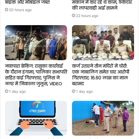
बाइक और मोबाइल जब्त
मकान में कर रहे थे काम, ठेकेदार
की लापरवाही आई सामने
20 hours ago
22 hours ago
नवापारा ब्रेकिंग: रासुका कार्रवाई
कर्ज उतारने तीन मंदिरों में चोरी:
के दौरान हंगामा, पालिका सभापति
एक नाबालिग समेत चार आरोपी
सहित कई गिरफ्तार, पुलिस ने
गिरफ्तार; 16.60 लाख का माल
नगर में निकाला जुलूस, VIDEO
बरामद
1 day ago
1 day ago