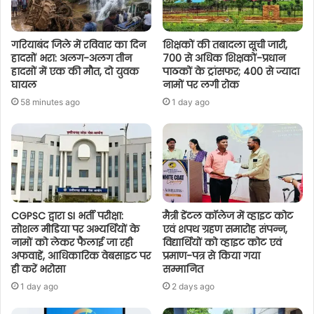
गरियाबंद जिले में रविवार का दिन
शिक्षकों की तबादला सूची जारी,
हादसों भरा: अलग-अलग तीन
700 से अधिक शिक्षकों-प्रधान
हादसों में एक की मौत, दो युवक
पाठकों के ट्रांसफर; 400 से ज्यादा
घायल
नामों पर लगी रोक
58 minutes ago
1 day ago
CGPSC द्वारा SI भर्ती परीक्षा:
मैत्री डेंटल कॉलेज में व्हाइट कोट
सोशल मीडिया पर अभ्यर्थियों के
एवं शपथ ग्रहण समारोह संपन्न,
नामों को लेकर फैलाई जा रही
विद्यार्थियों को व्हाइट कोट एवं
अफवाहें, आधिकारिक वेबसाइट पर
प्रमाण-पत्र से किया गया
ही करें भरोसा
सम्मानित
1 day ago
2 days ago