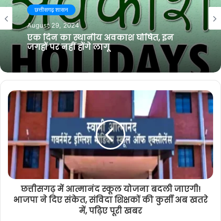
गरियाबंद
t
o
e
r
February 24, 2026
e
o
r
a
छत्तीसगढ़ शासन
राजिम क्षेत्र के ग्राम टेका में श्री शिव महापुराण
k
m
कथा का होगा आयोजन, 8 मार्च को तरुणा साहू
August 29, 2024
द्वारा पंडवानी की होगी प्रस्तुति
एक दिन का स्थानीय अवकाश घोषित, इन
जगहों पर नहीं होंगे लागू
छत्तीसगढ़ में आत्मानंद स्कूल योजना बदली जाएगी!
भाजपा ने दिए संकेत, संविदा शिक्षकों की कुर्सी अब खतरे
में, पढ़िए पूरी खबर