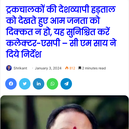
ट्रकचालकों की देशव्यापी हड़ताल
को देखते हुए आम जनता को
दिक्कत न हो, यह सुनिश्चित करें
कलेक्टर-एसपी – सी एम साय ने
दिये निर्देश
Shrikant
January 3, 2024
812
2 minutes read
Facebook
Twitter
LinkedIn
WhatsApp
Telegram