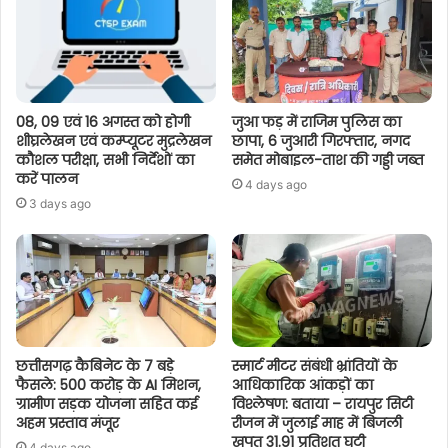
08, 09 एवं 16 अगस्त को होगी
जुआ फड़ में राजिम पुलिस का
शीघ्रलेखन एवं कम्प्यूटर मुद्रलेखन
छापा, 6 जुआरी गिरफ्तार, नगद
कौशल परीक्षा, सभी निर्देशों का
समेत मोबाइल-ताश की गड्डी जब्त
करें पालन
4 days ago
3 days ago
छत्तीसगढ़ कैबिनेट के 7 बड़े
स्मार्ट मीटर संबंधी भ्रांतियों के
फैसले: 500 करोड़ के AI मिशन,
आधिकारिक आंकड़ों का
ग्रामीण सड़क योजना सहित कई
विश्लेषण: बताया – रायपुर सिटी
अहम प्रस्ताव मंजूर
रीजन में जुलाई माह में बिजली
खपत 31.91 प्रतिशत घटी
4 days ago