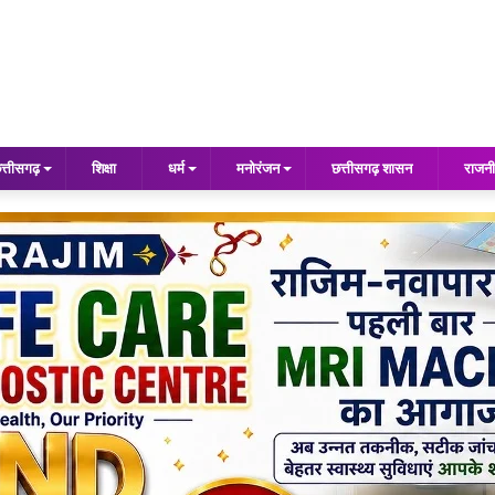
त्तीसगढ़
शिक्षा
धर्म
मनोरंजन
छत्तीसगढ़ शासन
राजनी