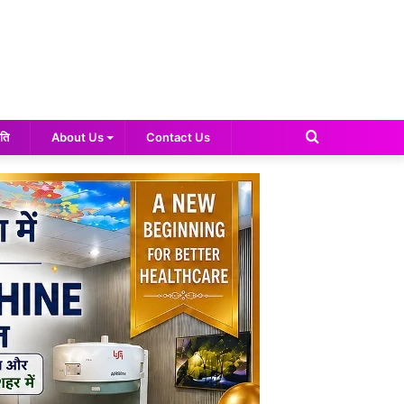
Search
ति
About Us
Contact Us
for