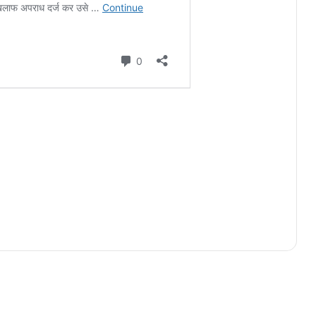
अभनपुर, राजिम सहित 15 फोरलेन सड़कों
का होगा निर्माण, लोक निर्माण विभाग द्वारा
708 करोड़ स्वीकृत