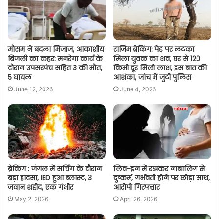
मौसम ने बदला मिजाज, आकाशीय
राजिम ब्रेकिंग: पेड़ पर लटका
बिजली का कहर: मनरेगा कार्य के
मिला युवक का शव, घर से 120
दौरान उपसरपंच सहित 3 की मौत,
किमी दूर मिली लाश, इस बात की
5 घायल
आशंका, जांच में जुटी पुलिस
June 12, 2026
June 4, 2026
ब्रेकिंग : जंगल में सर्चिंग के दौरान
लिव-इन में रखकर नाबालिग से
बड़ा हादसा, IED हुआ ब्लास्ट, 3
दुष्कर्म, गर्भवती होने पर छोड़ा साथ,
जवान शहीद, एक गंभीर
आरोपी गिरफ्तार
May 2, 2026
April 26, 2026