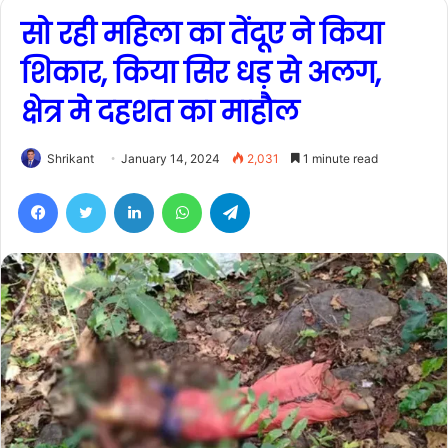
सो रही महिला का तेंदूए ने किया
शिकार, किया सिर धड़ से अलग,
क्षेत्र मे दहशत का माहौल
Shrikant
January 14, 2024
2,031
1 minute read
Facebook
Twitter
LinkedIn
WhatsApp
Telegram