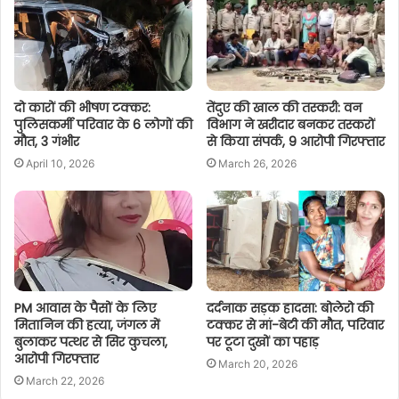
दो कारों की भीषण टक्कर:
तेंदुए की खाल की तस्करी: वन
पुलिसकर्मी परिवार के 6 लोगों की
विभाग ने खरीदार बनकर तस्करों
मौत, 3 गंभीर
से किया संपर्क, 9 आरोपी गिरफ्तार
April 10, 2026
March 26, 2026
PM आवास के पैसों के लिए
दर्दनाक सड़क हादसा: बोलेरो की
मितानिन की हत्या, जंगल में
टक्कर से मां-बेटी की मौत, परिवार
बुलाकर पत्थर से सिर कुचला,
पर टूटा दुखों का पहाड़
आरोपी गिरफ्तार
March 20, 2026
March 22, 2026