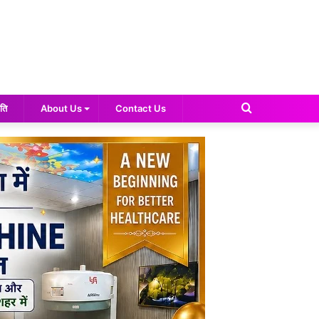
Search
ति
About Us
Contact Us
for