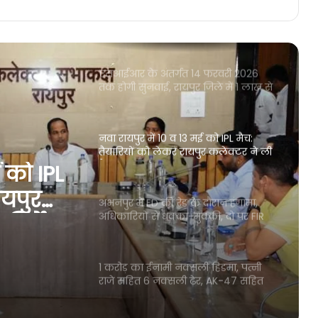
एसआईआर के अंतर्गत 14 फरवरी 2026
तक होगी सुनवाई, रायपुर जिले में 1 लाख से
अधिक मतदाताओं को नोटिस जारी
नवा रायपुर में 10 व 13 मई को IPL मैच:
तैयारियों को लेकर रायपुर कलेक्टर ने ली
बैठक, दिए निर्देश
अभनपुर में ED की रेड के दौरान हंगामा,
अधिकारियों से धक्का-मुक्की, दो पर FIR
दर्ज
दौरान
क्का-
1 करोड़ का ईनामी नक्सली हिडमा, पत्नी
राजे सहित 6 नक्सली ढेर, AK-47 सहित
कई हथियार भी बरामद
नवापारा ब्रेकिंग: युवक को दबंगई दिखाना
भारी पड़ा, चाकू लेकर लोगों को डराने
निकला था, गिरफ्तार