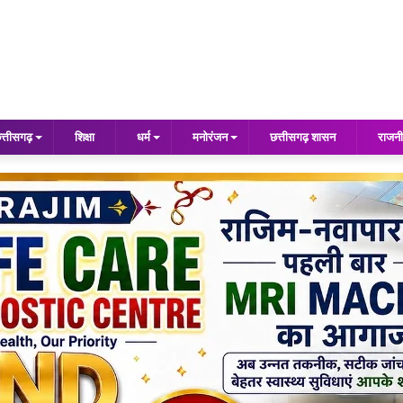
त्तीसगढ़
शिक्षा
धर्म
मनोरंजन
छत्तीसगढ़ शासन
राजनी