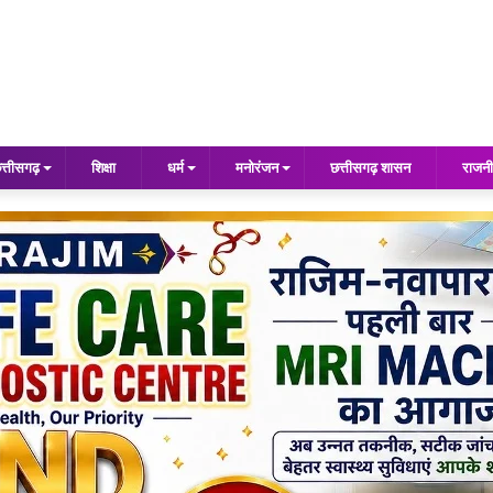
त्तीसगढ़
शिक्षा
धर्म
मनोरंजन
छत्तीसगढ़ शासन
राजनी