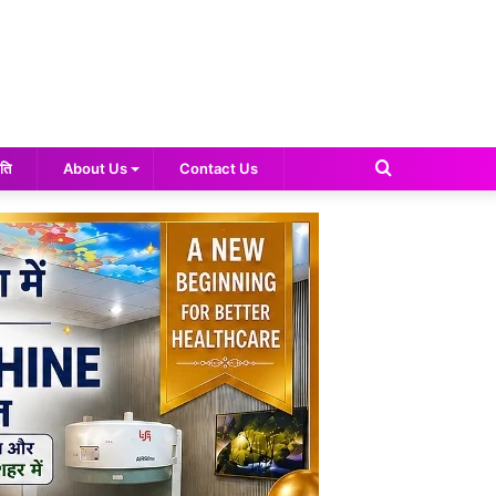
Search
ति
About Us
Contact Us
for