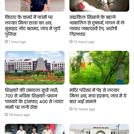
किराए के कमरे में फांसी पर
साइकिल सिखाने के बहाने
लटका मिला छात्रा का शव,
नाबालिग से दुष्कर्म, जंगल में ले
सुसाइड नोट बरामद, जांच में जुटी
जाकर जबरदस्ती रेप, आरोपी
पुलिस
गिरफ्तार
1 hour ago
15 hours ago
शिक्षकों की तबादला सूची जारी,
मंदिर परिसर में पेड़ से लटका
700 से अधिक शिक्षकों-प्रधान
मिला शव, मचा हड़कंप, जांच में ये
पाठकों के ट्रांसफर; 400 से ज्यादा
बात आई सामने
नामों पर लगी रोक
20 hours ago
19 hours ago