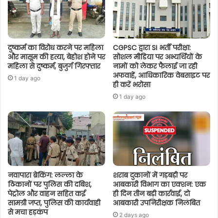
दुष्कर्म का विरोध करने पर महिला
CGPSC द्वारा SI भर्ती परीक्षा:
और मासूम की हत्या, बेहोश होने पर
सोशल मीडिया पर अभ्यर्थियों के
महिला से दुष्कर्म, बुजुर्ग गिरफ्तार
नामों को लेकर फैलाई जा रही
अफवाहें, आधिकारिक वेबसाइट पर
1 day ago
ही करें भरोसा
1 day ago
नवापारा ब्रेकिंग: लल्ला के
शराब दुकानों में गड़बड़ी पर
ठिकानों पर पुलिस की दबिश,
आबकारी विभाग का एक्शन: एक
पेट्रोल और वाहन सहित कई
ही दिन तीन बड़ी कार्रवाई, दो
सामग्री जप्त, पुलिस की कार्यवाही
आबकारी उपनिरीक्षक निलंबित
से मचा हड़कंप
2 days ago