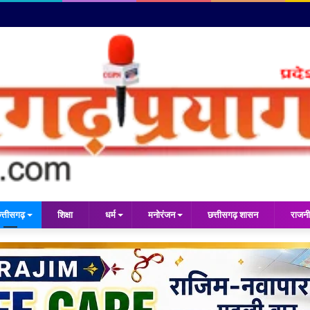
त्तीसगढ़
शिक्षा
धर्म
मनोरंजन
छत्तीसगढ़ शासन
राजनी