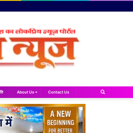
Search
ति
About Us
Contact Us
for