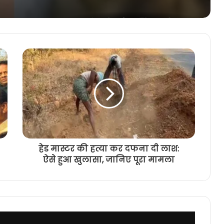
कलयुगी बेटे ने पिता की चाकू मारकर की
हत्या, पुलिस ने किया गिरफ्तार, ये बात आई
सामने
अनियंत्रित होकर पलटा ट्रैक्टर, इंजन के
नीचे दबने से चालक की मौत
गरियाबंद ब्रेकिंग: पत्नी की हत्या कर थाने
पहुंचा पति, मचा हड़कंप, इस वजह से होता था
विवाद
हेड मास्टर की हत्या कर दफना दी लाश:
रायपुर में 8 साल की बच्ची का अपहरण कर
ऐसे हुआ खुलासा, जानिए पूरा मामला
दुष्कर्म, सिग्नल पर भीख मांगती थी बच्ची,
आरोपी कार चालक गिरफ्तार
गरियाबंद जिले में 11 हजार बल्क लीटर
शराब नष्ट, 10 वर्षों से लंबित संपत्तियों का
किया नष्टीकरण