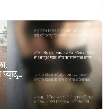
नवगठित जिलों में प्रशासन योजना के लिए
पदों की स्वीकृति,आदेश जारी,इन पदों पर
होगी भर्ती
जॉली सिंह हत्याकांड मामला, सोशल मीडिया
से शुरू हुआ प्यार, मौत पर खत्म हुआ सफर,
आरोपी ने किया चौकाने वाला खुलासा
मतदान दिवस को रहेगा सामान्य अवकाश,
मतदान दिवस के दिन मिलेगा संवैतनिक
अवकाश, जारी हुआ आदेश
ामान्य
े दिन
नवापारा ब्रेकिंग: बदला लेने युवक की कर
दी हत्या, आरोपी गिरफ्तार, फॉरेंसिक की
, जारी
टीम पहुंची घटना स्थल, जुटाए साक्ष्य
HSRP नंबर प्लेट और लर्निंग लायसेंस
बनाने गरियाबंद ब्लॉक में शिविरों का होगा
आयोजन, देखिए तिथिवार ग्रामों की सूची