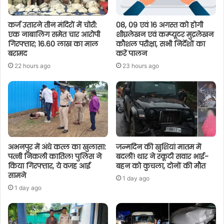
कर्ज उतारने तीन मंदिरों में चोरी:
08, 09 एवं 16 अगस्त को होगी
एक नाबालिग समेत चार आरोपी
शीघ्रलेखन एवं कम्प्यूटर मुद्रलेखन
गिरफ्तार; 16.60 लाख का माल
कौशल परीक्षा, सभी निर्देशों का
बरामद
करें पालन
22 hours ago
23 hours ago
अभनपुर में अंधे कत्ल का खुलासा:
जन्मदिन की खुशियां मातम में
पत्नी निकली कातिल! पुलिस ने
बदलीं! थार ने स्कूटी सवार भाई-
किया गिरफ्तार, ये वजह आई
बहन को कुचला, दोनों की मौत
सामने
1 day ago
1 day ago