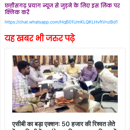
छत्तीसगढ़ प्रयाग न्यूज से जुड़ने के लिए इस लिंक पर
क्लिक करें
https://chat.whatsapp.com/HqB01UmKLQKLHvftVnzBd1
यह खबर भी जरुर पढ़े