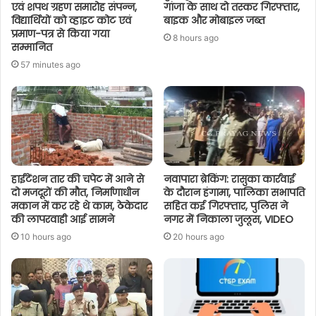
एवं शपथ ग्रहण समारोह संपन्न,
गांजा के साथ दो तस्कर गिरफ्तार,
विद्यार्थियों को व्हाइट कोट एवं
बाइक और मोबाइल जब्त
प्रमाण-पत्र से किया गया
8 hours ago
सम्मानित
57 minutes ago
हाईटेंशन तार की चपेट में आने से
नवापारा ब्रेकिंग: रासुका कार्रवाई
दो मजदूरों की मौत, निर्माणाधीन
के दौरान हंगामा, पालिका सभापति
मकान में कर रहे थे काम, ठेकेदार
सहित कई गिरफ्तार, पुलिस ने
की लापरवाही आई सामने
नगर में निकाला जुलूस, VIDEO
10 hours ago
20 hours ago