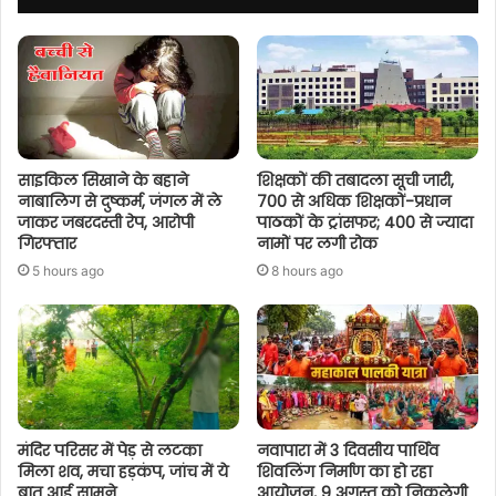
साइकिल सिखाने के बहाने
शिक्षकों की तबादला सूची जारी,
नाबालिग से दुष्कर्म, जंगल में ले
700 से अधिक शिक्षकों-प्रधान
जाकर जबरदस्ती रेप, आरोपी
पाठकों के ट्रांसफर; 400 से ज्यादा
गिरफ्तार
नामों पर लगी रोक
5 hours ago
8 hours ago
मंदिर परिसर में पेड़ से लटका
नवापारा में 3 दिवसीय पार्थिव
मिला शव, मचा हड़कंप, जांच में ये
शिवलिंग निर्माण का हो रहा
बात आई सामने
आयोजन, 9 अगस्त को निकलेगी