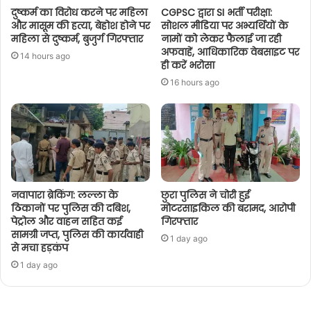
दुष्कर्म का विरोध करने पर महिला
CGPSC द्वारा SI भर्ती परीक्षा:
और मासूम की हत्या, बेहोश होने पर
सोशल मीडिया पर अभ्यर्थियों के
महिला से दुष्कर्म, बुजुर्ग गिरफ्तार
नामों को लेकर फैलाई जा रही
अफवाहें, आधिकारिक वेबसाइट पर
14 hours ago
ही करें भरोसा
16 hours ago
नवापारा ब्रेकिंग: लल्ला के
छुरा पुलिस ने चोरी हुई
ठिकानों पर पुलिस की दबिश,
मोटरसाइकिल की बरामद, आरोपी
पेट्रोल और वाहन सहित कई
गिरफ्तार
सामग्री जप्त, पुलिस की कार्यवाही
1 day ago
से मचा हड़कंप
1 day ago