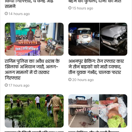
किया गिरफ्तार, ये वजह आई
बहन को कुचला, दोनों की मौत
सामने
15 hours ago
14 hours ago
राजिम पुलिस का अवैध शराब के
अभनपुर ब्रेकिंग: तेज रफ्तार कार
खिलाफ अभियान जारी, अलग-
ने तीन बाइकों को मारी टक्कर,
अलग मामलों में दो तस्कर
तीन युवक गंभीर, चालक फरार
गिरफ्तार
20 hours ago
17 hours ago