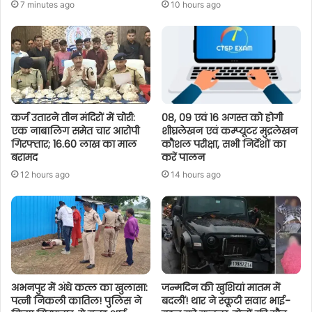
7 minutes ago
10 hours ago
कर्ज उतारने तीन मंदिरों में चोरी:
08, 09 एवं 16 अगस्त को होगी
एक नाबालिग समेत चार आरोपी
शीघ्रलेखन एवं कम्प्यूटर मुद्रलेखन
गिरफ्तार; 16.60 लाख का माल
कौशल परीक्षा, सभी निर्देशों का
बरामद
करें पालन
12 hours ago
14 hours ago
अभनपुर में अंधे कत्ल का खुलासा:
जन्मदिन की खुशियां मातम में
पत्नी निकली कातिल! पुलिस ने
बदलीं! थार ने स्कूटी सवार भाई-