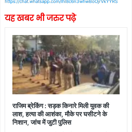
https://chat.whatsapp.com/Ihl8c6n3whwBoOjrVkYYRS
यह खबर भी जरुर पढ़े