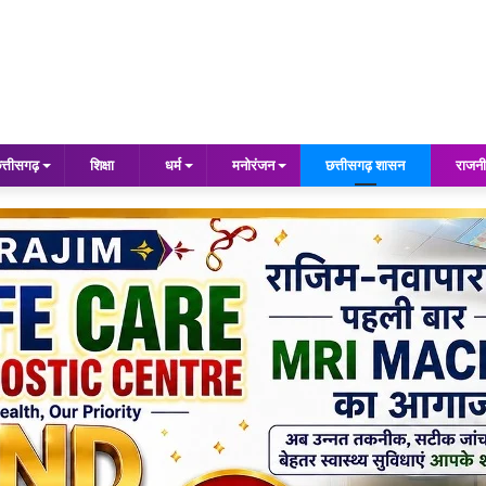
त्तीसगढ़
शिक्षा
धर्म
मनोरंजन
छत्तीसगढ़ शासन
राजनी