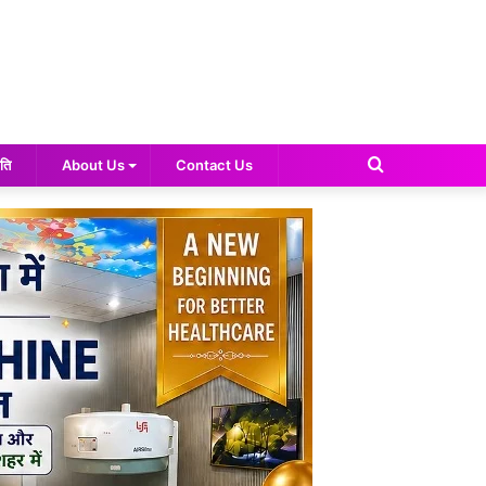
Search
ति
About Us
Contact Us
for