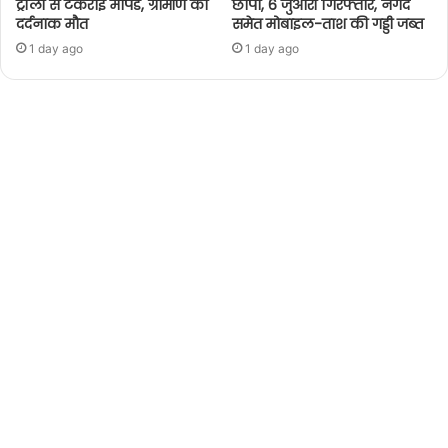
ट्रॉली से टकराई मोपेड, ग्रामीण की
छापा, 6 जुआरी गिरफ्तार, नगद
दर्दनाक मौत
समेत मोबाइल-ताश की गड्डी जब्त
1 day ago
1 day ago