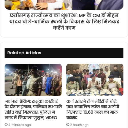
छत्तीसगढ़ राज्योत्सव का शुभारंभ: MP के CM डॉ मोहन
यादव बोले-धार्मिक स्थलों के विकास के लिए मिलकर
करेंगे काम
Related Articles
नवापारा ब्रेकिंग: रासुका कार्रवाई
कर्ज उतारने तीन मंदिरों में चोरी:
के दौरान हंगामा, पालिका सभापति
एक नाबालिग समेत चार आरोपी
सहित कई गिरफ्तार, पुलिस ने
गिरफ्तार; 16.60 लाख का माल
नगर में निकाला जुलूस, VIDEO
बरामद
4 minutes ago
2 hours ago