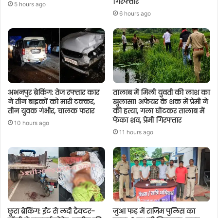
गिरफ्तार
5 hours ago
6 hours ago
अभनपुर ब्रेकिंग: तेज रफ्तार कार
तालाब में मिली युवती की लाश का
ने तीन बाइकों को मारी टक्कर,
खुलासा! अफेयर के शक में प्रेमी ने
तीन युवक गंभीर, चालक फरार
की हत्या, गला घोंटकर तालाब में
फेंका शव, प्रेमी गिरफ्तार
10 hours ago
11 hours ago
छुरा ब्रेकिंग: ईंट से लदी ट्रैक्टर-
जुआ फड़ में राजिम पुलिस का