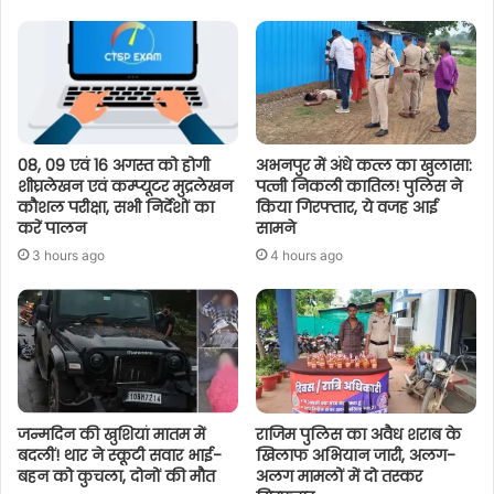
08, 09 एवं 16 अगस्त को होगी
अभनपुर में अंधे कत्ल का खुलासा:
शीघ्रलेखन एवं कम्प्यूटर मुद्रलेखन
पत्नी निकली कातिल! पुलिस ने
कौशल परीक्षा, सभी निर्देशों का
किया गिरफ्तार, ये वजह आई
करें पालन
सामने
3 hours ago
4 hours ago
जन्मदिन की खुशियां मातम में
राजिम पुलिस का अवैध शराब के
बदलीं! थार ने स्कूटी सवार भाई-
खिलाफ अभियान जारी, अलग-
बहन को कुचला, दोनों की मौत
अलग मामलों में दो तस्कर