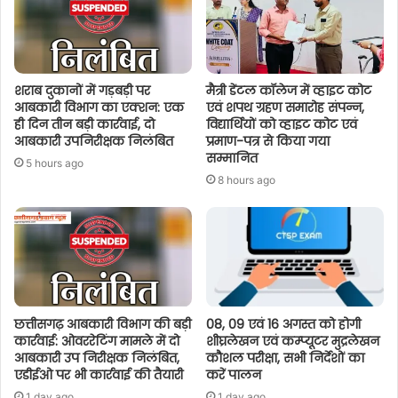
शराब दुकानों में गड़बड़ी पर
मैत्री डेंटल कॉलेज में व्हाइट कोट
आबकारी विभाग का एक्शन: एक
एवं शपथ ग्रहण समारोह संपन्न,
ही दिन तीन बड़ी कार्रवाई, दो
विद्यार्थियों को व्हाइट कोट एवं
आबकारी उपनिरीक्षक निलंबित
प्रमाण-पत्र से किया गया
सम्मानित
5 hours ago
8 hours ago
छत्तीसगढ़ आबकारी विभाग की बड़ी
08, 09 एवं 16 अगस्त को होगी
कार्रवाई: ओवररेटिंग मामले में दो
शीघ्रलेखन एवं कम्प्यूटर मुद्रलेखन
आबकारी उप निरीक्षक निलंबित,
कौशल परीक्षा, सभी निर्देशों का
एडीईओ पर भी कार्रवाई की तैयारी
करें पालन
1 day ago
1 day ago