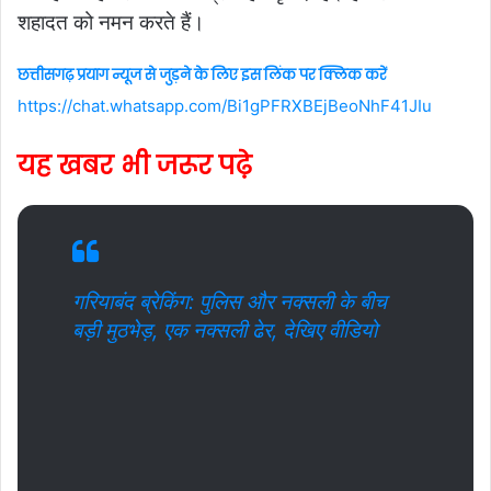
शहादत को नमन करते हैं।
छत्तीसगढ़ प्रयाग न्यूज से जुड़ने के लिए इस लिंक पर क्लिक करें
https://chat.whatsapp.com/Bi1gPFRXBEjBeoNhF41JIu
यह खबर भी जरूर पढ़े
गरियाबंद ब्रेकिंग: पुलिस और नक्सली के बीच
बड़ी मुठभेड़, एक नक्सली ढेर, देखिए वीडियो