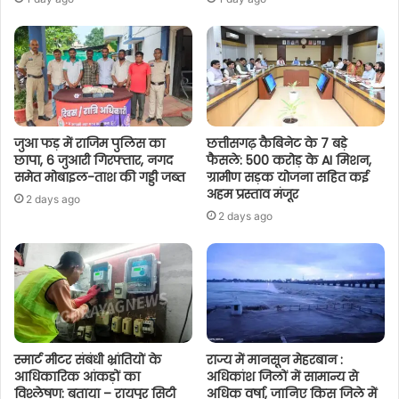
जुआ फड़ में राजिम पुलिस का
छत्तीसगढ़ कैबिनेट के 7 बड़े
छापा, 6 जुआरी गिरफ्तार, नगद
फैसले: 500 करोड़ के AI मिशन,
समेत मोबाइल-ताश की गड्डी जब्त
ग्रामीण सड़क योजना सहित कई
अहम प्रस्ताव मंजूर
2 days ago
2 days ago
स्मार्ट मीटर संबंधी भ्रांतियों के
राज्य में मानसून मेहरबान :
आधिकारिक आंकड़ों का
अधिकांश जिलों में सामान्य से
विश्लेषण: बताया – रायपुर सिटी
अधिक वर्षा, जानिए किस जिले में