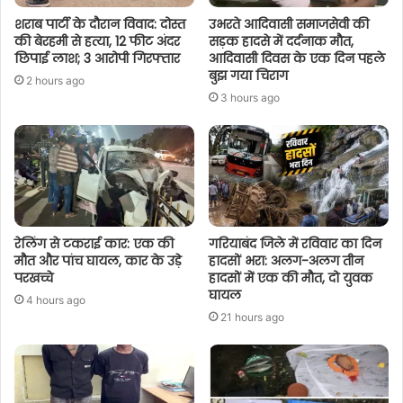
शराब पार्टी के दौरान विवाद: दोस्त
उभरते आदिवासी समाजसेवी की
की बेरहमी से हत्या, 12 फीट अंदर
सड़क हादसे में दर्दनाक मौत,
छिपाई लाश; 3 आरोपी गिरफ्तार
आदिवासी दिवस के एक दिन पहले
बुझ गया चिराग
2 hours ago
3 hours ago
रेलिंग से टकराई कार: एक की
गरियाबंद जिले में रविवार का दिन
मौत और पांच घायल, कार के उड़े
हादसों भरा: अलग-अलग तीन
परखच्चे
हादसों में एक की मौत, दो युवक
घायल
4 hours ago
21 hours ago