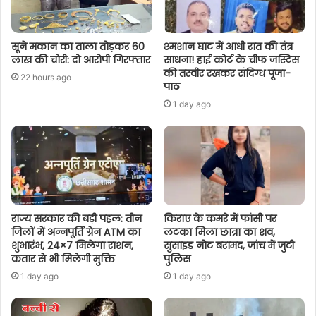
सूने मकान का ताला तोड़कर 60
श्मशान घाट में आधी रात की तंत्र
लाख की चोरी: दो आरोपी गिरफ्तार
साधना! हाई कोर्ट के चीफ जस्टिस
की तस्वीर रखकर संदिग्ध पूजा-
22 hours ago
पाठ
1 day ago
राज्य सरकार की बड़ी पहल: तीन
किराए के कमरे में फांसी पर
जिलों में अन्नपूर्ति ग्रेन ATM का
लटका मिला छात्रा का शव,
शुभारंभ, 24×7 मिलेगा राशन,
सुसाइड नोट बरामद, जांच में जुटी
कतार से भी मिलेगी मुक्ति
पुलिस
1 day ago
1 day ago