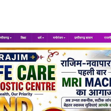
त्तीसगढ़
शिक्षा
धर्म
मनोरंजन
छत्तीसगढ़ शासन
राजनी