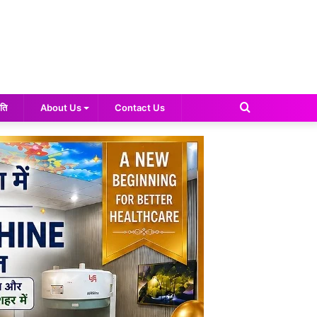
Search
ति
About Us
Contact Us
for