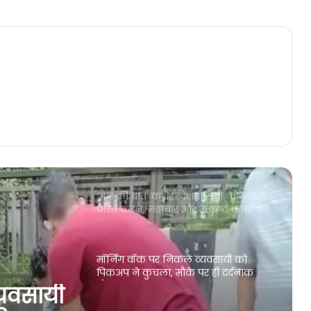
अर्धनग्न हालत में मिला ग्रामीण का शव,
हत्या की आशंका, जांच में जुटी पुलिस
छत्तीसगढ़ में पकड़ा गया संदिग्ध आतंकी,
ATS की टीम ने किया गिरफ्तार, जानिए
पूरा मामला
‘मन की बात’ करोड़ों देशवासियों को जोड़ने,
प्रेरित करने, नवाचार और उत्कृष्ट कार्यों को
सामने लाने का माध्यम : मुख्यमंत्री
मॉर्निंग वॉक पर निकले व्यवसायी को
पिकअप ने कुचला, मौके पर ही दर्दनाक
मौत
राम वन गमन पथ : पवित्र माटी से चंदखुरी
की पावन धरती पर होगा पौधरोपण,राम पथ
से राम वन का हुआ शुभारंभ
माटी से