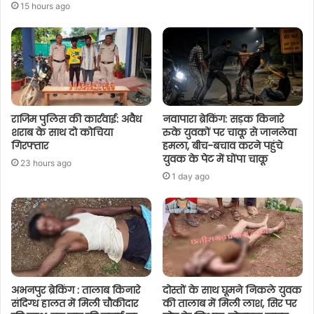
15 hours ago
राजिम पुलिस की कार्रवाई: अवैध
नवापारा ब्रेकिंग: सड़क किनारे
शराब के साथ दो कोचिया
रुके युवकों पर चाकू से जानलेवा
गिरफ्तार
हमला, बीच-बचाव करने पहुंचे
युवक के पेट में घोंपा चाकू
23 hours ago
1 day ago
अभनपुर ब्रेकिंग : तालाब किनारे
दोस्तों के साथ घूमने निकले युवक
संदिग्ध हालत में मिली चौकीदार
की तालाब में मिली लाश, सिर पर