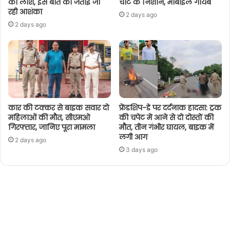
की लाश, इस बात की जताई जा
चोट के निशान, मोबाइल गायब
रही आशंका
2 days ago
2 days ago
कार की टक्कर से बाइक सवार दो
फ्रेंडशिप-डे पर दर्दनाक हादसा: ट्रक
महिलाओं की मौत, सीएमओ
की चपेट में आने से दो दोस्तों की
गिरफ्तार, जानिए पूरा मामला
मौत, तीन गंभीर घायल, बाइक में
लगी आग
2 days ago
3 days ago