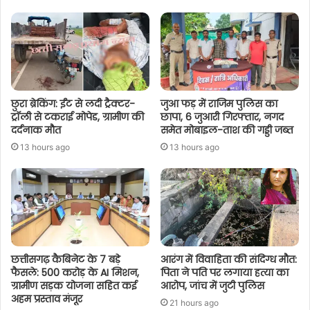
छुरा ब्रेकिंग: ईंट से लदी ट्रैक्टर-
जुआ फड़ में राजिम पुलिस का
ट्रॉली से टकराई मोपेड, ग्रामीण की
छापा, 6 जुआरी गिरफ्तार, नगद
दर्दनाक मौत
समेत मोबाइल-ताश की गड्डी जब्त
13 hours ago
13 hours ago
छत्तीसगढ़ कैबिनेट के 7 बड़े
आरंग में विवाहिता की संदिग्ध मौत:
फैसले: 500 करोड़ के AI मिशन,
पिता ने पति पर लगाया हत्या का
ग्रामीण सड़क योजना सहित कई
आरोप, जांच में जुटी पुलिस
अहम प्रस्ताव मंजूर
21 hours ago