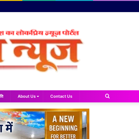
Search
ति
About Us
Contact Us
for