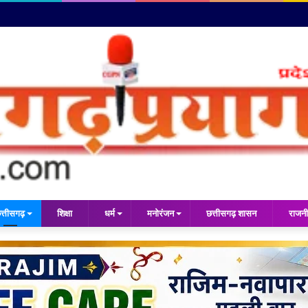
त्तीसगढ़
शिक्षा
धर्म
मनोरंजन
छत्तीसगढ़ शासन
राजनी